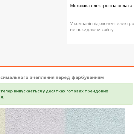
У компанії підключені електр
не покидаючи сайту.
аксимального зчеплення перед фарбуванням
дтепер випускається у десятках готових трендових
я.