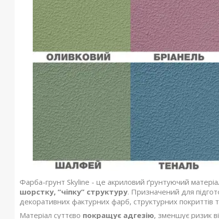
Фарба-грунт Skyline - це акриловий ґрунтуючий матеріа
шорстку, “чіпку” структуру
. Призначений для підго
декоративних фактурних фарб, структурних покриттів 
Матеріал суттєво
покращує адгезію
, зменшує ризик 