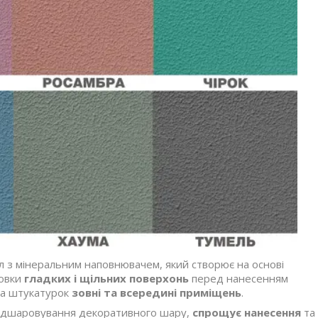
л з мінеральним наповнювачем, який створює на основі
товки
гладких і щільних поверхонь
перед нанесенням
та штукатурок
зовні та всередині приміщень
.
відшаровування декоративного шару,
спрощує нанесення
та