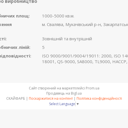
ро виробництво
бничих площ:
1000-5000 кв.м.
ження
м. Свалява, Мукачівський р-н, Закарпатськ
ті:
Зовнішній та внутрішній
обничих ліній:
5
ідповідності:
ISO 9000/9001/9004/19011: 2000, ISO 14
18001, QS-9000, SA8000, TL9000, HACCP,
Сайт створений на маркетплейсі
Prom.ua
Продавець на Bigl.ua
СКАЙФАРБ |
Поскаржитися на контент
|
Політика конфіденційності
Select Language
▼