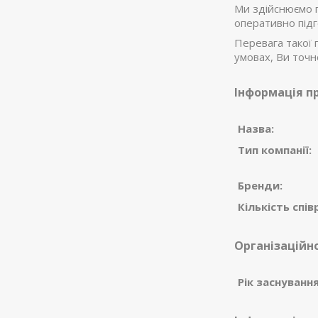
Ми здійснюємо п
оперативно підг
Перевага такої 
умовах, Ви точн
Інформація п
Назва:
Тип компанії:
Бренди:
Кількість спів
Організаційн
Рік заснування