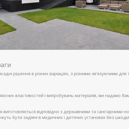
ваги
 фасадні рішення в різних варіаціях, з різними зв'язуючими дл
 якісних властивостей і випробувань матеріалів, ми надамо Ва
я виготовляється відповідно з державними та санітарними но
можуть бути задіяні в медичних і дитячих установах без шкод