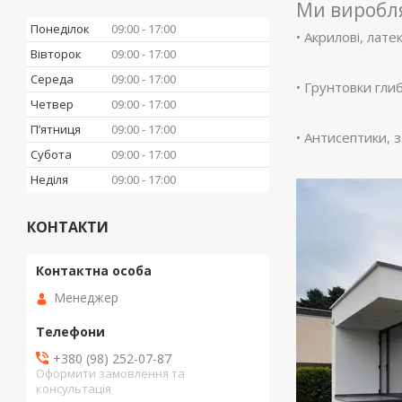
Ми виробл
Понеділок
09:00
17:00
• Акрилові, лате
Вівторок
09:00
17:00
Середа
09:00
17:00
• Грунтовки гли
Четвер
09:00
17:00
Пʼятниця
09:00
17:00
• Антисептики, 
Субота
09:00
17:00
Неділя
09:00
17:00
КОНТАКТИ
Менеджер
+380 (98) 252-07-87
Оформити замовлення та
консультація