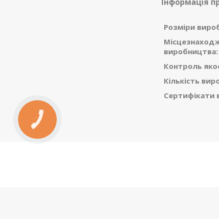
Інформація п
Розміри виро
Місцезнаход
виробництва:
Контроль якос
Кількість вир
Сертифікати в