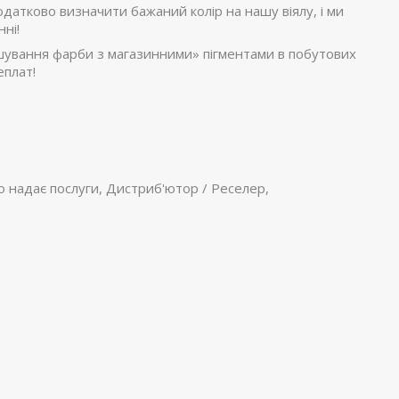
атково визначити бажаний колір на нашу віялу, і ми
ні!
мішування фарби з магазинними» пігментами в побутових
еплат!
о надає послуги, Дистриб'ютор / Реселер,