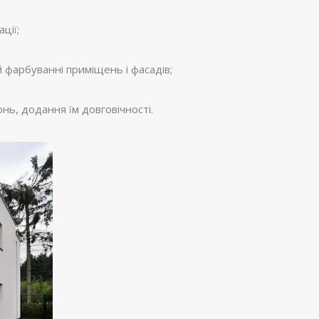
ції;
 фарбуванні приміщень і фасадів;
нь, додання їм довговічності.