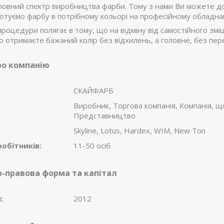
овний спектр виробництва фарби. Тому з нами Ви можете дод
отуємо фарбу в потрібному кольорі на професійному обладнан
процедури полягає в тому, що на відміну від самостійного з
о отримаєте бажаний колір без відхилень, а головне, без пер
ро компанію
СКАЙФАРБ
Виробник, Торгова компанія, Компанія, щ
Представництво
Skyline, Lotus, Hardex, WIM, New Ton
робітників:
11-50 осіб
о-правова форма та капітал
:
2012