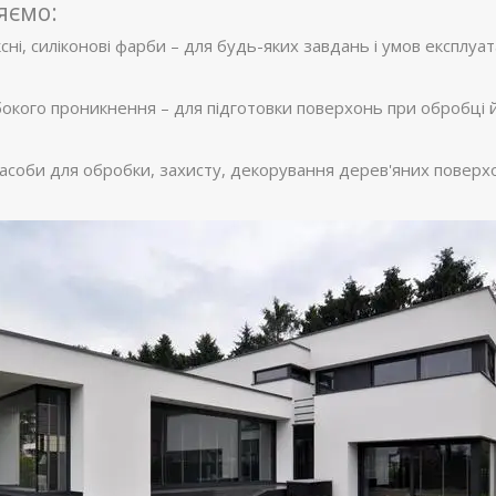
яємо:
ксні, силіконові фарби – для будь-яких завдань і умов експлуата
бокого проникнення – для підготовки поверхонь при обробці й
засоби для обробки, захисту, декорування дерев'яних поверхо