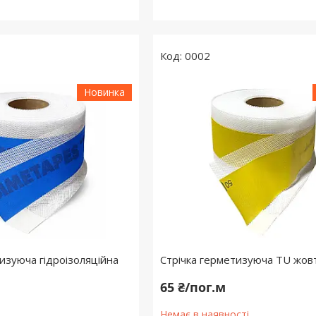
0002
Новинка
изуюча гідроізоляційна
Стрічка герметизуюча TU жов
65 ₴/пог.м
Немає в наявності