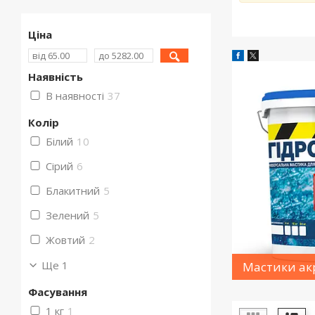
Ціна
Наявність
В наявності
37
Колір
Білий
10
Сірий
6
Блакитний
5
Зелений
5
Жовтий
2
Ще 1
Мастики ак
Фасування
1 кг
1