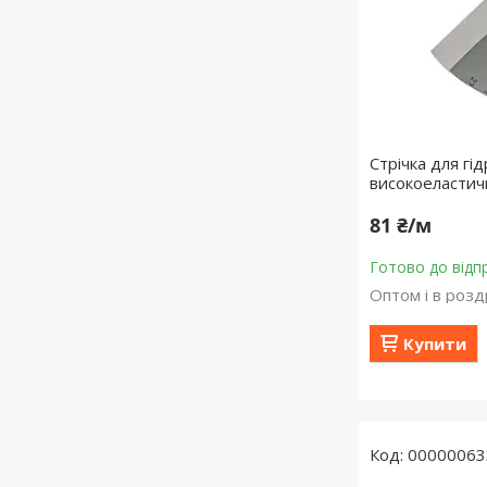
Стрічка для гід
високоеластич
81 ₴/м
Готово до відп
Оптом і в розд
Купити
00000063