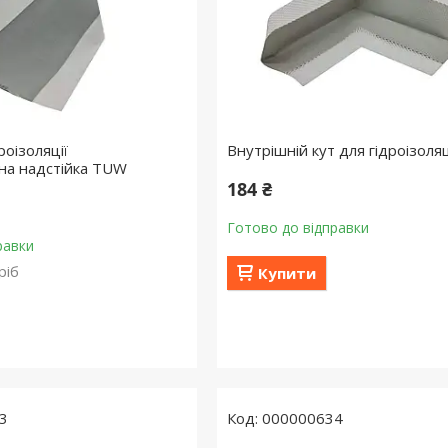
роізоляції
Внутрішній кут для гідроізоля
на надстійка TUW
184 ₴
Готово до відправки
равки
ріб
Купити
3
000000634