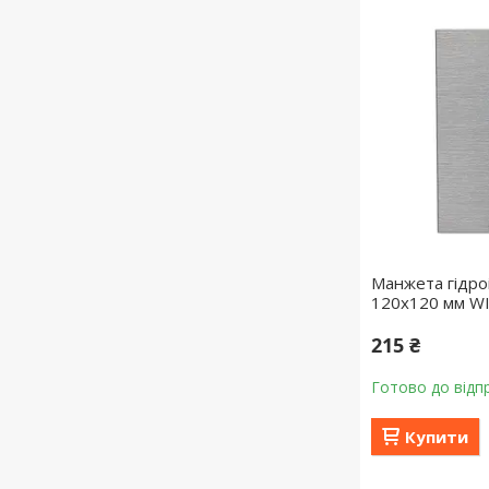
Манжета гідро
120х120 мм W
215 ₴
Готово до відп
Купити