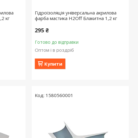
рилова
Гідроізоляція універсальна акрилова
,2 кг
фарба мастика H2Off Блакитна 1,2 кг
295 ₴
Готово до відправки
Оптом і в роздріб
Купити
1580560001