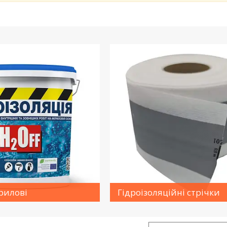
рилові
Гідроізоляційні стрічки