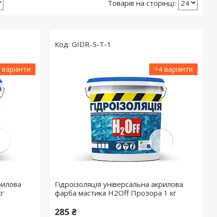
GIDR-S-T-1
 варіанти
+4 варіанти
рилова
Гідроізоляція універсальна акрилова
кг
фарба мастика H2Off Прозора 1 кг
285 ₴