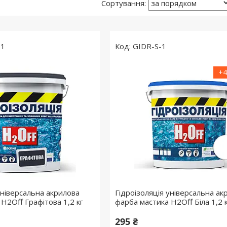
-1
GIDR-S-1
+4
універсальна акрилова
Гідроізоляція універсальна ак
H2Off Графітова 1,2 кг
фарба мастика H2Off Біла 1,2 
295 ₴