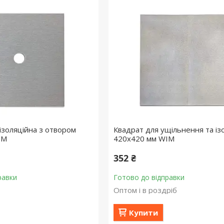
ізоляційна з отвором
Квадрат для ущільнення та ізо
IM
420х420 мм WIM
352 ₴
равки
Готово до відправки
Оптом і в роздріб
Купити