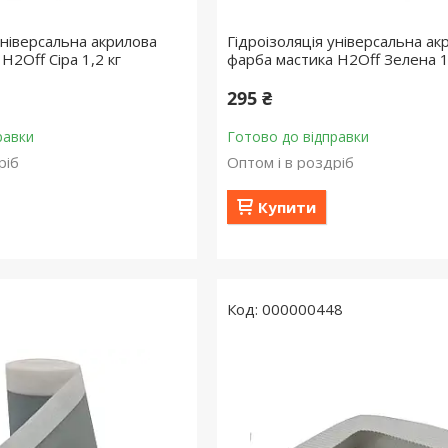
універсальна акрилова
Гідроізоляція універсальна ак
H2Off Сіра 1,2 кг
фарба мастика H2Off Зелена 1
295 ₴
равки
Готово до відправки
ріб
Оптом і в роздріб
Купити
000000448