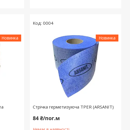
0004
Новинка
Новинка
та
Стрічка герметизуюча TPER (ARSANIT)
84 ₴/пог.м
Немає в наявності