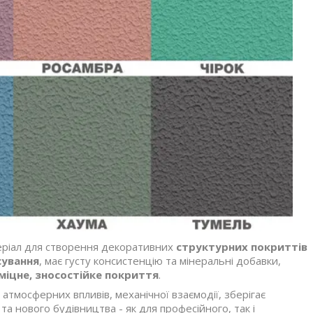
теріал для створення декоративних
структурних покриттів
сування
, має густу консистенцію та мінеральні добавки,
міцне, зносостійке покриття
.
о атмосферних впливів, механічної взаємодії, зберігає
а нового будівництва - як для професійного, так і