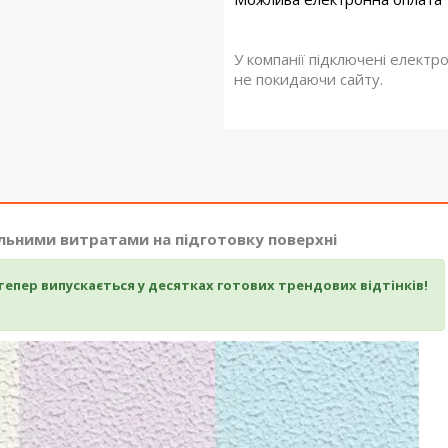
У компанії підключені електр
не покидаючи сайту.
мальними витратами на підготовку поверхні
тепер
випускається у десятках готових трендових відтінків!