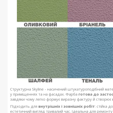
Структурна Skyline - насичений штукатуроподібний ма
у приміщеннях та на фасадах. Фарба
готова до засто
завдяки чому легко формує виразну фактуру й створює
Підходить для
внутрішніх і зовнішніх робіт
: стійка д
естетичний вигляд тривалий час. Ідеальна для ремонту т