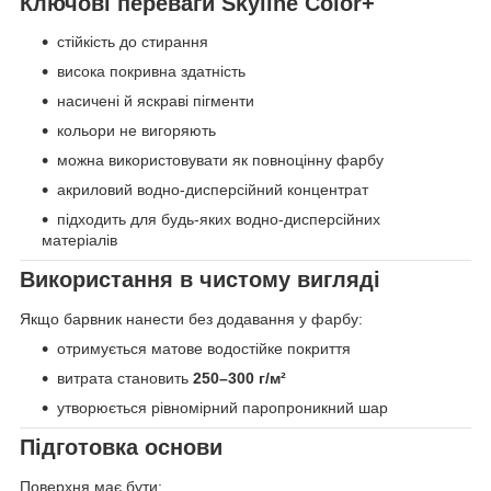
Ключові переваги Skyline Color+
стійкість до стирання
висока покривна здатність
насичені й яскраві пігменти
кольори не вигоряють
можна використовувати як повноцінну фарбу
акриловий водно-дисперсійний концентрат
підходить для будь-яких водно-дисперсійних
матеріалів
Використання в чистому вигляді
Якщо барвник нанести без додавання у фарбу:
отримується матове водостійке покриття
витрата становить
250–300 г/м²
утворюється рівномірний паропроникний шар
Підготовка основи
Поверхня має бути: