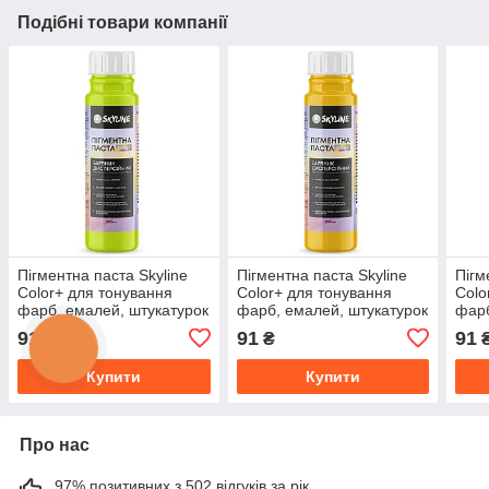
Подібні товари компанії
Пігментна паста Skyline
Пігментна паста Skyline
Пігм
Color+ для тонування
Color+ для тонування
Colo
фарб, емалей, штукатурок
фарб, емалей, штукатурок
фарб
01 Лимонний 250 мл
03 Золотий 250 мл
06 Т
91
91
91
₴
₴
Купити
Купити
Про нас
97% позитивних з 502 відгуків за рік