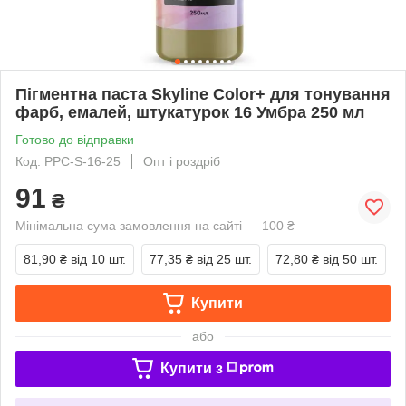
Пігментна паста Skyline Color+ для тонування
фарб, емалей, штукатурок 16 Умбра 250 мл
Готово до відправки
Код: PPC-S-16-25
Опт і роздріб
91
₴
Мінімальна сума замовлення на сайті — 100 ₴
81,90 ₴
від 10 шт.
77,35 ₴
від 25 шт.
72,80 ₴
від 50 шт.
Купити
або
Купити з