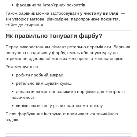
фасадних та інтер’єрних покриттів
Також барвник можна застосовувати
у чистому вигляді
—
він утворює матове, рівномірне, паропроникне покриття,
стійке до стирання.
Як правильно тонувати фарбу?
Перед використанням пігмент ретельно перемішати. Барвник
поступово вводиться у фарбу, емаль або штукатурку до
отримання однорідної маси за кольором та консистенцією.
Рекомендується:
робити пробний викрас
ретельно вимішувати суміш
додавати пігмент невеликими порціями для контролю
насиченості
вирівнювати тон у різних партіях матеріалу
Після фарбування інструмент промивається звичайною
водою.