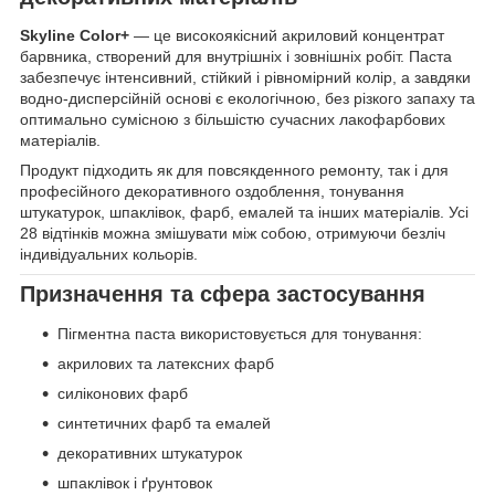
Skyline Color+
— це високоякісний акриловий концентрат
барвника, створений для внутрішніх і зовнішніх робіт. Паста
забезпечує інтенсивний, стійкий і рівномірний колір, а завдяки
водно-дисперсійній основі є екологічною, без різкого запаху та
оптимально сумісною з більшістю сучасних лакофарбових
матеріалів.
Продукт підходить як для повсякденного ремонту, так і для
професійного декоративного оздоблення, тонування
штукатурок, шпаклівок, фарб, емалей та інших матеріалів. Усі
28 відтінків можна змішувати між собою, отримуючи безліч
індивідуальних кольорів.
Призначення та сфера застосування
Пігментна паста використовується для тонування:
акрилових та латексних фарб
силіконових фарб
синтетичних фарб та емалей
декоративних штукатурок
шпаклівок і ґрунтовок