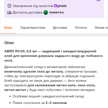
Замовлення під захистом
Доступна доставка
Опис
Характеристики
Доставка
Оплата
Умови п
Опис
ABRO RV-03, 0,6 мл — надміцний і швидкотверднучий
клей для кріплення дзеркала заднього виду до лобового
скла.
Двокомпонентний склад із активатором забезпечує
виняткову адгезію скла до металу
, утворюючи прозоре,
стійке до температурних перепадів та вібрацій з’єднання.
Клей підходить не лише для дзеркал — його можна
застосовувати
для склеювання метал-скло, скло-скло,
метал-метал
у будь-яких побутових і технічних випадках.
Особливо міцний і швидкосхоплюючий склад
Повне схоплення за
2–3 хвилини