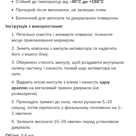
Стійкий до температур від
–40°C до +150°C
Прозорий після висихання, не залишає плям
Безпечний для автоскла та дзеркальних поверхонь
Інструкція з використання:
Ретельно очистіть і знежирте поверхні, позначте
місце приклеювання маркером.
Зніміть ковпачок з ампули-активатора та надягніть
його з іншого боку.
Обережно стисніть ампулу, щоб роздавити внутрішню
скляну частину, і нанесіть тонкий шар активатора на
скло.
Відірвіть носик капсули з клеєм і нанесіть
одну
краплю
на металевий тримач дзеркала (не
розмазуючи).
Прикладіть тримач до скла, легко рухаючи 5–10
секунд, потім притисніть у фінальному положенні на 1–
2 хвилини.
Залиште висихати 15–20 хвилин перед установкою
дзеркала.
Об’єм:
0,6 мл