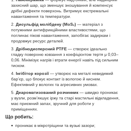
захисний шар, що зменшує зношування й компенсує
дрібні дефекти поверхонь. Витримує екстремальні
навантаження та температури.
Дисульфід молібдену (MoS₂)
— матеріал з
потужними антифрикційними властивостями, що
поглинає пікові навантаження, запобігає задиркам і
продовжує ресурс деталей.
Дрібнодисперсний PTFE
— створює ідеально
гладку поверхню ковзання з коефіцієнтом тертя μ 0,03–
0,06. Мінімізує нагрів і втрати енергії навіть під сильним
тиском.
Інгібітор корозії
— утворює на металі невидимий
бар’єр, що блокує контакт із вологою й киснем.
Ефективний у вологих та агресивних умовах.
Деароматизований розчинник
— швидко проникає
у вузли, розм’якшує іржу та старі мастильні відкладення,
має приємний запах, зручний для роботи у
приміщеннях.
Що робить:
проникає в мікротріщини та вузькі зазори;