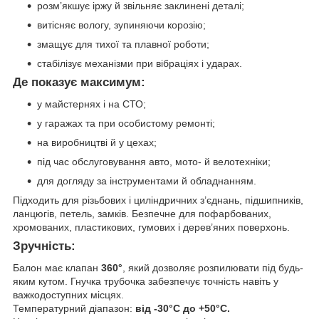
розм’якшує іржу й звільняє заклинені деталі;
витісняє вологу, зупиняючи корозію;
змащує для тихої та плавної роботи;
стабілізує механізми при вібраціях і ударах.
Де показує максимум:
у майстернях і на СТО;
у гаражах та при особистому ремонті;
на виробництві й у цехах;
під час обслуговування авто, мото- й велотехніки;
для догляду за інструментами й обладнанням.
Підходить для різьбових і циліндричних з’єднань, підшипників,
ланцюгів, петель, замків. Безпечне для пофарбованих,
хромованих, пластикових, гумових і дерев’яних поверхонь.
Зручність:
Балон має клапан
360°
, який дозволяє розпилювати під будь-
яким кутом. Гнучка трубочка забезпечує точність навіть у
важкодоступних місцях.
Температурний діапазон:
від -30°C до +50°C.