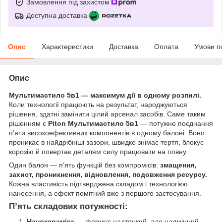
Замовлення під захистом
Доступна доставка
Опис
Характеристики
Доставка
Оплата
Умови п
Опис
Мультимастило 5в1 — максимум дії в одному розпилі.
Коли технології працюють на результат, народжуються
рішення, здатні замінити цілий арсенал засобів. Саме таким
рішенням є
Piton Мультимастило 5в1
— потужне поєднання
п’яти високоефективних компонентів в одному балоні. Воно
проникає в найдрібніші зазори, швидко знімає тертя, блокує
корозію й повертає деталям силу працювати на повну.
Один балон — п’ять функцій без компромісів:
змащення,
захист, проникнення, відновлення, подовження ресурсу.
Кожна властивість підтверджена складом і технологією
нанесення, а ефект помітний вже з першого застосування.
П’ять складових потужності:
Нанокераміка
— формує надтонкий, але надміцний