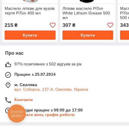
Мастило літієве для вузлів
Літієве мастило PiTon
Маст
тертя PiTon 400 мл
White Lithium Grease 500
PiTo
мл
500 
215
307
343
₴
₴
Купити
Купити
Про нас
97% позитивних з 502 відгуків за рік
Працює з 25.07.2014
м. Свалява
вул. Соборна, 137-А, Свалява, Україна
Контакти
Сьогодні працює з 09:00 до 17:00
КНОПКА
Показати весь графік роботи
ЗВ'ЯЗКУ