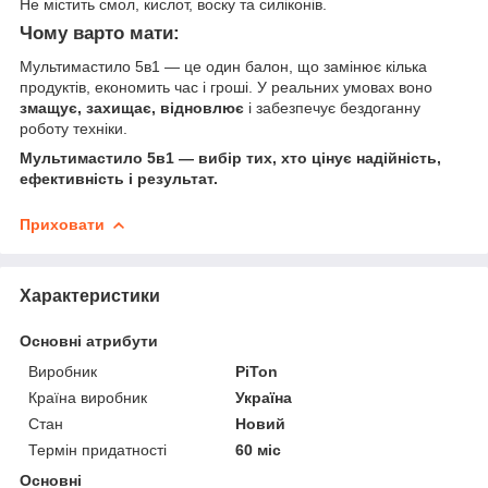
Не містить смол, кислот, воску та силіконів.
Чому варто мати:
Мультимастило 5в1 — це один балон, що замінює кілька
продуктів, економить час і гроші. У реальних умовах воно
змащує, захищає, відновлює
і забезпечує бездоганну
роботу техніки.
Мультимастило 5в1 — вибір тих, хто цінує надійність,
ефективність і результат.
Приховати
Характеристики
Основні атрибути
Виробник
PiTon
Країна виробник
Україна
Стан
Новий
Термін придатності
60 міс
Основні