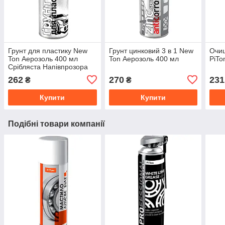
Грунт для пластику New
Грунт цинковий 3 в 1 New
Очищ
Ton Аерозоль 400 мл
Ton Аерозоль 400 мл
PiTo
Срібляста Напівпрозора
262
270
231
₴
₴
Купити
Купити
Подібні товари компанії