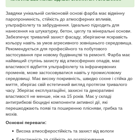
Завдяки унікальній силіконовій основі фарба має відмінну
паропроникність, стійкість до атмосферних впливів,
ультрафіолету та забруднення. Ідеально підходить для
нанесення на штукатурку, бетон, цеглу та мінеральні основи.
Забезпечує тривалий захист фасаду, зберігаючи яскравість
кольору навіть за умов агресивного зовнішнього середовища.
Рекомендується для професійного та побутового
застосування при новому будівництві та ремонті. Фарба має
найвищий ступінь захисту від атмосферних опадів, має
властивості відбиття ультрафіолету та інфрачервоних
променів, може застосовуватися навіть у промисловому
середовищі. Має високу покривність, швидко сохне і стійка до
миття, зберігає свій естетичний вигляд протягом тривалого
часу. Зберігає експлуатаційні, захисні та декоративні
властивості не менше, ніж на 15 років. Має у складі
антигрибкові біоцидні компоненти активної дії, які
перешкоджають появі та поширенню плісняви, грибка та
мохів.
Основні переваги:
Висока атмосферостійкість та захист від вологи
Еластичність та стійкість до розтріскування