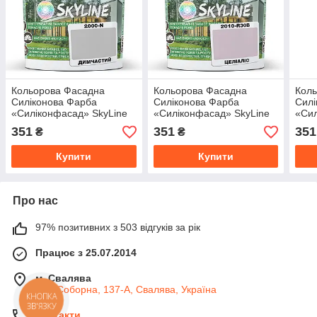
Кольорова Фасадна
Кольорова Фасадна
Кол
Силіконова Фарба
Силіконова Фарба
Силі
«Силіконфасад» SkyLine
«Силіконфасад» SkyLine
«Сил
2000-N Димчастий 1л
2010-R30B Целіаліс 1л
051
351
351
351
₴
₴
Купити
Купити
Про нас
97% позитивних з 503 відгуків за рік
Працює з 25.07.2014
м. Свалява
вул. Соборна, 137-А, Свалява, Україна
КНОПКА
ЗВ'ЯЗКУ
Контакти