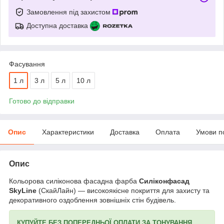
Замовлення під захистом
Доступна доставка
Фасування
1 л
3 л
5 л
10 л
Готово до відправки
Опис
Характеристики
Доставка
Оплата
Умови п
Опис
Кольорова силіконова фасадна фарба
Силіконфасад
SkyLine
(СкайЛайн) — високоякісне покриття для захисту та
декоративного оздоблення зовнішніх стін будівель.
КУПУЙТЕ БЕЗ ПОПЕРЕДНЬОЇ ОПЛАТИ ЗА ТОНУВАННЯ.