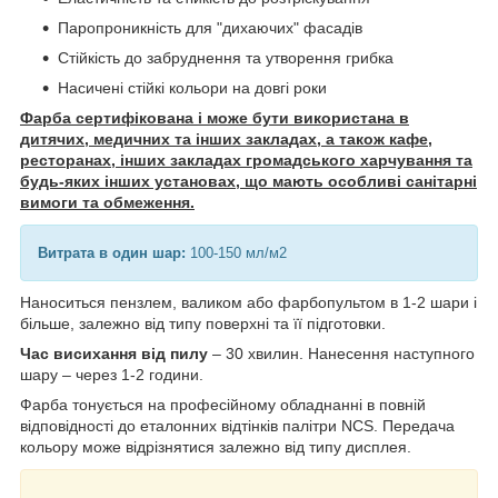
Паропроникність для "дихаючих" фасадів
Стійкість до забруднення та утворення грибка
Насичені стійкі кольори на довгі роки
Фарба сертифікована і може бути використана в
дитячих, медичних та інших закладах, а також кафе,
ресторанах, інших закладах громадського харчування та
будь-яких інших установах, що мають особливі санітарні
вимоги та обмеження.
Витрата в один шар:
100-150 мл/м2
Наноситься пензлем, валиком або фарбопультом в 1-2 шари і
більше, залежно від типу поверхні та її підготовки.
Час висихання від пилу
– 30 хвилин. Нанесення наступного
шару – через 1-2 години.
Фарба тонується на професійному обладнанні в повній
відповідності до еталонних відтінків палітри NCS. Передача
кольору може відрізнятися залежно від типу дисплея.