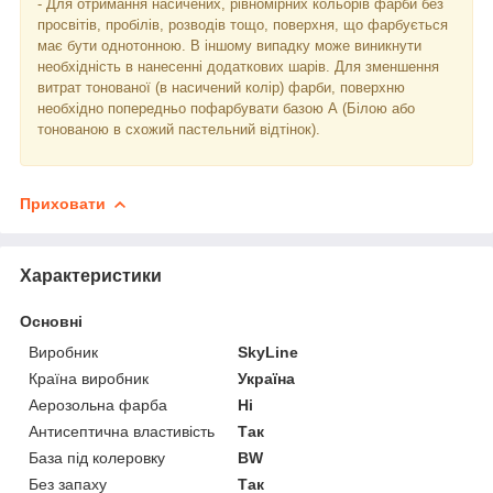
- Для отримання насичених, рівномірних кольорів фарби без
просвітів, пробілів, розводів тощо, поверхня, що фарбується
має бути однотонною. В іншому випадку може виникнути
необхідність в нанесенні додаткових шарів. Для зменшення
витрат тонованої (в насичений колір) фарби, поверхню
необхідно попередньо пофарбувати базою А (Білою або
тонованою в схожий пастельний відтінок).
Приховати
Характеристики
Основні
Виробник
SkyLine
Країна виробник
Україна
Аерозольна фарба
Ні
Антисептична властивість
Так
База під колеровку
BW
Без запаху
Так