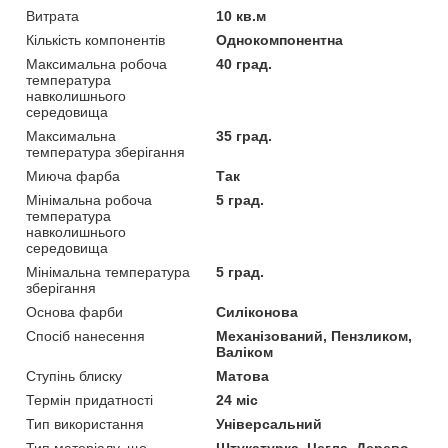
Витрата
10 кв.м
Кількість компонентів
Однокомпонентна
Максимальна робоча
40 град.
температура
навколишнього
середовища
Максимальна
35 град.
температура зберігання
Миюча фарба
Так
Мінімальна робоча
5 град.
температура
навколишнього
середовища
Мінімальна температура
5 град.
зберігання
Основа фарби
Силіконова
Спосіб нанесення
Механізований, Пензликом,
Валіком
Ступінь блиску
Матова
Термін придатності
24 міс
Тип використання
Універсальний
Тип матеріалу, що
Штукатурка, Цегла, Дерево,