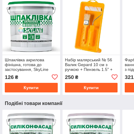
Шпаклівка акрилова
Набір малярський № 56
Фар
фінішна, готова до
Валик Gepard 10 см з
ванн
застосування, SkyLine
ручкою + Пензель 1.5" +
з пі
Білосніжна 1.5 кг
Ванночка малярна
SkyL
126
250
321
₴
₴
150х300 мм
Купити
Купити
Подібні товари компанії