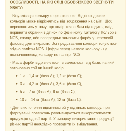
ОСОБЛИВОСТІ, НА ЯКІ СЛІД ОБОВ'ЯЗКОВО ЗВЕРНУТИ
УВАГУ:
- Візуалізація кольору є орієнтовною. Відтінок деяких
кольорів може відрізнятись від зображення на сайті. Щоб
переконатись у тому, що колір точно Вам підходить, слід
порівняти обраний відтінок по фізичному Каталогу Кольорів
NCS, вживу, або попередньо замовити фарбу у невеликій
фасовці для викраски. Всі представлені кольори тонуються
згідно палітри NCS. Цифри перед назвою кольору - це
позначення/код кольору по палітрі NCS.
- Маса фарби відрізняється, в залежності від бази, на якій
затоновано той чи інший колір.
1 л - 1,4 кг (база А); 1,2 кг (база С);
3 л - 4,2 кг (база А); 3,6 кг (база C);
5 л - 7 кг (база А); 6 кг (база С);
10 л - 14 кг (база А); 12 кг (база С).
- Для виключення відмінностей у відтінках кольору, при
фарбуванні поверхонь рекомендується використовувати
продукцію однієї партії. У випадку використання продукції
різних партій необхідно проводити їх змішування.