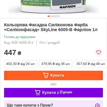
Кольорова Фасадна Силіконова Фарба
«Силіконфасад» SkyLine 6005-B Фарліон 1л
Готово до відправки
Код: KSF-6005-B-1
Опт і роздріб
447
₴
402,30 ₴
від 24 шт.
379,95 ₴
від 36 шт.
357,60 ₴
від 48 шт.
Купити
або
Купити з
Що таке купити з Пром?