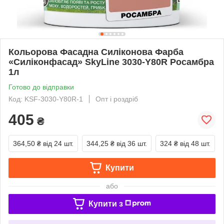
Кольорова Фасадна Силіконова Фарба
«Силіконфасад» SkyLine 3030-Y80R Росамбра
1л
Готово до відправки
Код: KSF-3030-Y80R-1
Опт і роздріб
405
₴
364,50 ₴
від 24 шт.
344,25 ₴
від 36 шт.
324 ₴
від 48 шт.
Купити
або
Купити з