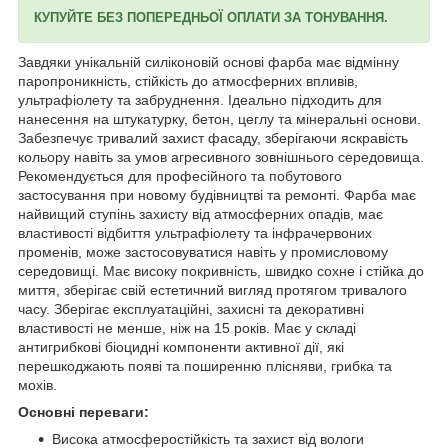
КУПУЙТЕ БЕЗ ПОПЕРЕДНЬОЇ ОПЛАТИ ЗА ТОНУВАННЯ.
Завдяки унікальній силіконовій основі фарба має відмінну
паропроникність, стійкість до атмосферних впливів,
ультрафіолету та забруднення. Ідеально підходить для
нанесення на штукатурку, бетон, цеглу та мінеральні основи.
Забезпечує тривалий захист фасаду, зберігаючи яскравість
кольору навіть за умов агресивного зовнішнього середовища.
Рекомендується для професійного та побутового
застосування при новому будівництві та ремонті. Фарба має
найвищий ступінь захисту від атмосферних опадів, має
властивості відбиття ультрафіолету та інфрачервоних
променів, може застосовуватися навіть у промисловому
середовищі. Має високу покривність, швидко сохне і стійка до
миття, зберігає свій естетичний вигляд протягом тривалого
часу. Зберігає експлуатаційні, захисні та декоративні
властивості не менше, ніж на 15 років. Має у складі
антигрибкові біоцидні компоненти активної дії, які
перешкоджають появі та поширенню плісняви, грибка та
мохів.
Основні переваги:
Висока атмосферостійкість та захист від вологи