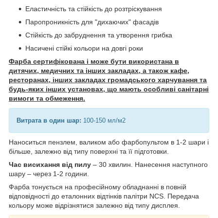
Еластичність та стійкість до розтріскування
Паропроникність для "дихаючих" фасадів
Стійкість до забруднення та утворення грибка
Насичені стійкі кольори на довгі роки
Фарба сертифікована і може бути використана в
дитячих, медичних та інших закладах, а також кафе,
ресторанах, інших закладах громадського харчування та
будь-яких інших установах, що мають особливі санітарні
вимоги та обмеження.
Витрата в один шар:
100-150 мл/м2
Наноситься пензлем, валиком або фарбопультом в 1-2 шари і
більше, залежно від типу поверхні та її підготовки.
Час висихання від пилу
– 30 хвилин. Нанесення наступного
шару – через 1-2 години.
Фарба тонується на професійному обладнанні в повній
відповідності до еталонних відтінків палітри NCS. Передача
кольору може відрізнятися залежно від типу дисплея.