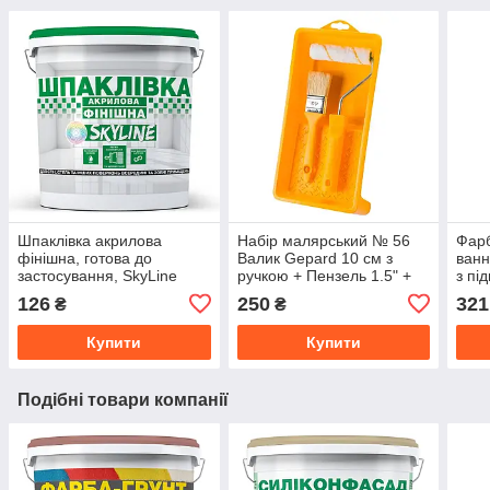
Шпаклівка акрилова
Набір малярський № 56
Фар
фінішна, готова до
Валик Gepard 10 см з
ванн
застосування, SkyLine
ручкою + Пензель 1.5" +
з пі
Білосніжна 1.5 кг
Ванночка малярна
SkyL
126
250
321
₴
₴
150х300 мм
Купити
Купити
Подібні товари компанії