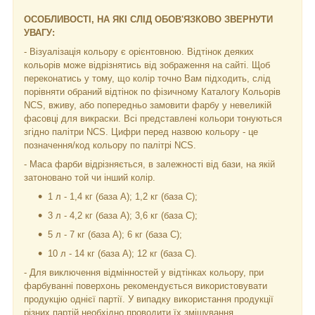
ОСОБЛИВОСТІ, НА ЯКІ СЛІД ОБОВ'ЯЗКОВО ЗВЕРНУТИ
УВАГУ:
- Візуалізація кольору є орієнтовною. Відтінок деяких
кольорів може відрізнятись від зображення на сайті. Щоб
переконатись у тому, що колір точно Вам підходить, слід
порівняти обраний відтінок по фізичному Каталогу Кольорів
NCS, вживу, або попередньо замовити фарбу у невеликій
фасовці для викраски. Всі представлені кольори тонуються
згідно палітри NCS. Цифри перед назвою кольору - це
позначення/код кольору по палітрі NCS.
- Маса фарби відрізняється, в залежності від бази, на якій
затоновано той чи інший колір.
1 л - 1,4 кг (база А); 1,2 кг (база С);
3 л - 4,2 кг (база А); 3,6 кг (база C);
5 л - 7 кг (база А); 6 кг (база С);
10 л - 14 кг (база А); 12 кг (база С).
- Для виключення відмінностей у відтінках кольору, при
фарбуванні поверхонь рекомендується використовувати
продукцію однієї партії. У випадку використання продукції
різних партій необхідно проводити їх змішування.