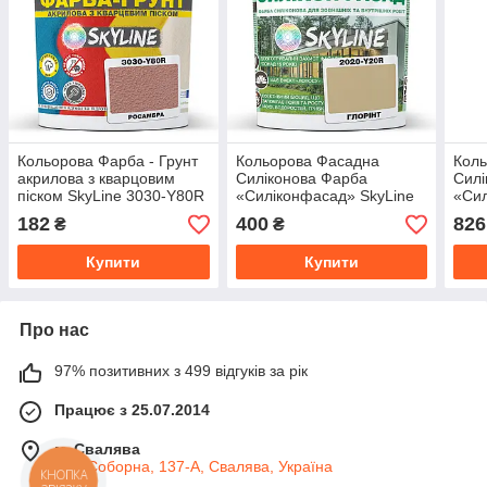
Кольорова Фарба - Грунт
Кольорова Фасадна
Кол
акрилова з кварцовим
Силіконова Фарба
Силі
піском SkyLine 3030-Y80R
«Силіконфасад» SkyLine
«Сил
Росамбра 1,4 кг
2020-Y20R Глорінт 1л
5040
182
400
826
₴
₴
Купити
Купити
Про нас
97% позитивних з 499 відгуків за рік
Працює з 25.07.2014
м. Свалява
вул. Соборна, 137-А, Свалява, Україна
КНОПКА