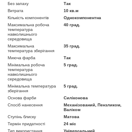
Без запаху
Так
Витрата
10 кв.м
Кількість компонентів
Однокомпонентна
Максимальна робоча
40 град.
температура
навколишнього
середовища
Максимальна
35 град.
температура зберігання
Миюча фарба
Так
Мінімальна робоча
5 град.
температура
навколишнього
середовища
Мінімальна температура
5 град.
зберігання
Основа фарби
Силіконова
Спосіб нанесення
Механізований, Пензликом,
Валіком
Ступінь блиску
Матова
Термін придатності
24 міс
Тип використання
Універсальний