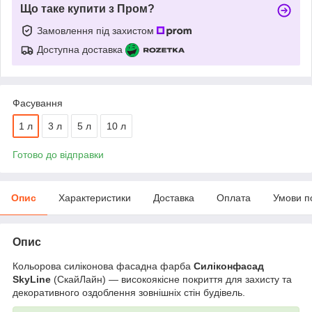
Що таке купити з Пром?
Замовлення під захистом
Доступна доставка
Фасування
1 л
3 л
5 л
10 л
Готово до відправки
Опис
Характеристики
Доставка
Оплата
Умови п
Опис
Кольорова силіконова фасадна фарба
Силіконфасад
SkyLine
(СкайЛайн) — високоякісне покриття для захисту та
декоративного оздоблення зовнішніх стін будівель.