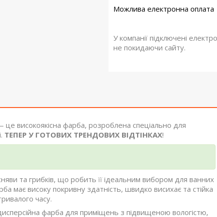
У компанії підключені електр
не покидаючи сайту.
 це високоякісна фарба, розроблена спеціально для
і.
ТЕПЕР У ГОТОВИХ ТРЕНДОВИХ ВІДТІНКАХ
!
існяви та грибків, що робить її ідеальним вибором для ванних
арба має високу покривну здатність, швидко висихає та стійка
тривалого часу.
-дисперсійна фарба для приміщень з підвищеною вологістю,