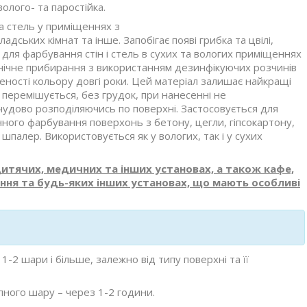
олого- та паростійка.
та стель у приміщеннях з
адських кімнат та інше. Запобігає появі грибка та цвілі,
 для фарбування стін і стель в сухих та вологих приміщеннях
ханічне прибирання з використанням дезинфікуючих розчинів
ченості кольору довгі роки. Цей матеріал залишає найкращі
 перемішується, без грудок, при нанесенні не
чудово розподіляючись по поверхні. Застосовується для
ого фарбування поверхонь з бетону, цегли, гіпсокартону,
палер. Використовується як у вологих, так і у сухих
итячих, медичних та інших установах, а також кафе,
ння та будь-яких інших установах, що мають особливі
2 шари і більше, залежно від типу поверхні та її
пного шару – через 1-2 години.