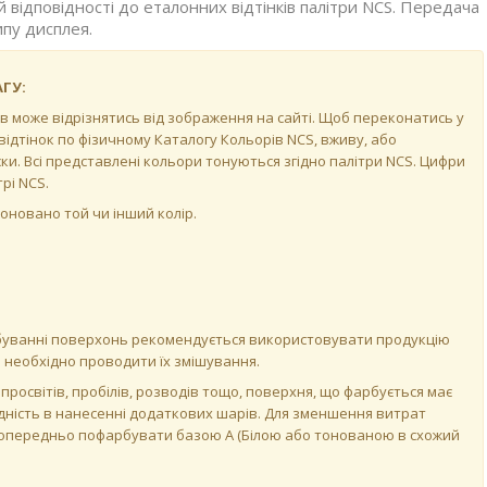
 відповідності до еталонних відтінків палітри NCS. Передача
ипу дисплея.
ГУ:
рів може відрізнятись від зображення на сайті. Щоб переконатись у
відтінок по фізичному Каталогу Кольорів NCS, вживу, або
и. Всі представлені кольори тонуються згідно палітри NCS. Цифри
рі NCS.
атоновано той чи інший колір.
арбуванні поверхонь рекомендується використовувати продукцію
ій необхідно проводити їх змішування.
просвітів, пробілів, розводів тощо, поверхня, що фарбується має
ність в нанесенні додаткових шарів. Для зменшення витрат
 попередньо пофарбувати базою А (Білою або тонованою в схожий