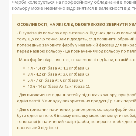
Фарба колерується на професійному обладнанні в повній
кольору може незначно відрізнятися в залежності від т
ОСОБЛИВОСТІ, НА ЯКІ СЛІД ОБОВ'ЯЗКОВО ЗВЕРНУТИ УВА
- Візуалізація кольору є орієнтовною. Відтінок деяких кольо
тому, що колір точно Вам підходить, слід порівняти обраний 
попередньо замовити фарбу у невеликій фасовці для викраск
перед назвою кольору - це позначення/код кольору по паліт
- Маса фарби відрізняється, в залежності від бази, на якій з
1 л - 1,4 кг (база А); 1,2 кг (база С);
3 л - 4,2 кг (база А); 3,6 кг (база C);
5 л - 7 кг (база А); 6 кг (база С);
10 л - 14 кг (база А); 12 кг (база С).
- Для виключення відмінностей у відтінках кольору, при ф
однієї партії. У випадку використання продукції різних парт
- Для отримання насичених, рівномірних кольорів фарби без 
бути однотонною. В іншому випадку може виникнути необхід
тонованої (в насичений колір) фарби, поверхню необхідно
пастельний відтінок).