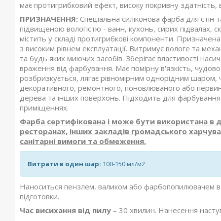
має протигрибковий ефект, високу покривну здатність, в
ПРИЗНАЧЕННЯ:
Спеціальна силіконова фарба для стін 
підвищеною вологістю - ванн, кухонь, сирих підвалах, скл
містить у складі протигрибкові компоненти. Призначена
з високим рівнем експлуатації. Витримує вологе та ме
та будь яких миючих засобів. Зберігає властивості наси
враження від фарбування. Має помірну в'язкість, чудово
розбризкується, лягає рівномірним однорідним шаром, 
декоративного, ремонтного, поновлюваного або первинн
дерева та інших поверхонь. Підходить для фарбування ш
приміщеннях.
Фарба сертифікована і може бути використана в д
ресторанах, інших закладів громадського харчува
санітарні вимоги та обмеження.
Витрати в один шар:
100-150 мл/м2
Наноситься пензлем, валиком або фарбопопилювачем в 1-
підготовки.
Час висихання від пилу
– 30 хвилин. Нанесення насту