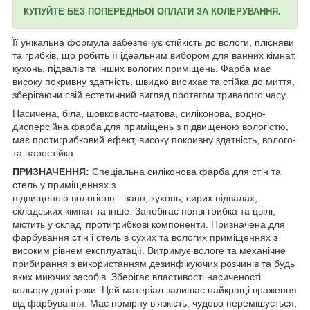
КУПУЙТЕ БЕЗ ПОПЕРЕДНЬОЇ ОПЛАТИ ЗА КОЛЕРУВАННЯ.
Її унікальна формула забезпечує стійкість до вологи, плісняви
та грибків, що робить її ідеальним вибором для ванних кімнат,
кухонь, підвалів та інших вологих приміщень. Фарба має
високу покривну здатність, швидко висихає та стійка до миття,
зберігаючи свій естетичний вигляд протягом тривалого часу.
Насичена, біла, шовковисто-матова, силіконова, водно-
дисперсійна фарба для приміщень з підвищеною вологістю,
має протигрибковий ефект, високу покривну здатність, волого-
та паростійка.
ПРИЗНАЧЕННЯ:
Спеціальна силіконова фарба для стін та
стель у приміщеннях з
підвищеною вологістю - ванн, кухонь, сирих підвалах,
складських кімнат та інше. Запобігає появі грибка та цвілі,
містить у складі протигрибкові компоненти. Призначена для
фарбування стін і стель в сухих та вологих приміщеннях з
високим рівнем експлуатації. Витримує вологе та механічне
прибирання з використанням дезинфікуючих розчинів та будь
яких миючих засобів. Зберігає властивості насиченості
кольору довгі роки. Цей матеріал залишає найкращі враження
від фарбування. Має помірну в'язкість, чудово перемішується,