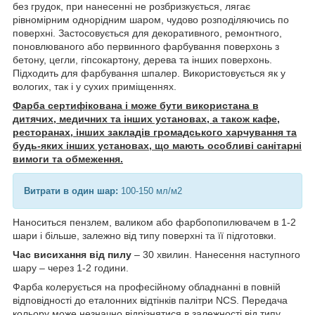
без грудок, при нанесенні не розбризкується, лягає
рівномірним однорідним шаром, чудово розподіляючись по
поверхні. Застосовується для декоративного, ремонтного,
поновлюваного або первинного фарбування поверхонь з
бетону, цегли, гіпсокартону, дерева та інших поверхонь.
Підходить для фарбування шпалер. Використовується як у
вологих, так і у сухих приміщеннях.
Фарба сертифікована і може бути використана в
дитячих, медичних та інших установах, а також кафе,
ресторанах, інших закладів громадського харчування та
будь-яких інших установах, що мають особливі санітарні
вимоги та обмеження.
Витрати в один шар:
100-150 мл/м2
Наноситься пензлем, валиком або фарбопопилювачем в 1-2
шари і більше, залежно від типу поверхні та її підготовки.
Час висихання від пилу
– 30 хвилин. Нанесення наступного
шару – через 1-2 години.
Фарба колерується на професійному обладнанні в повній
відповідності до еталонних відтінків палітри NCS. Передача
кольору може незначно відрізнятися в залежності від типу