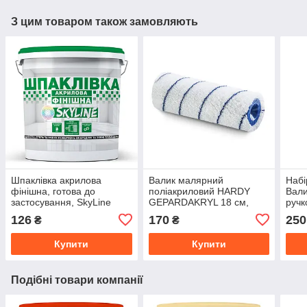
З цим товаром також замовляють
Шпаклівка акрилова
Валик малярний
Набі
фінішна, готова до
поліакриловий HARDY
Вали
застосування, SkyLine
GEPARDAKRYL 18 см,
ручк
Білосніжна 1.5 кг
ворс 8 мм, діаметр 48 мм
Ван
126
170
250
₴
₴
150
Купити
Купити
Подібні товари компанії