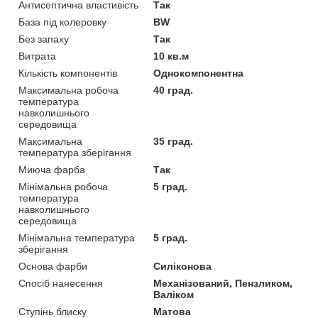
Антисептична властивість
Так
База під колеровку
BW
Без запаху
Так
Витрата
10 кв.м
Кількість компонентів
Однокомпонентна
Максимальна робоча
40 град.
температура
навколишнього
середовища
Максимальна
35 град.
температура зберігання
Миюча фарба
Так
Мінімальна робоча
5 град.
температура
навколишнього
середовища
Мінімальна температура
5 град.
зберігання
Основа фарби
Силіконова
Спосіб нанесення
Механізований, Пензликом,
Валіком
Ступінь блиску
Матова