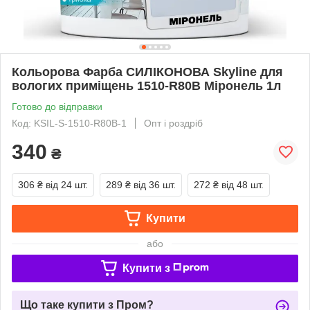
Кольорова Фарба СИЛІКОНОВА Skyline для
вологих приміщень 1510-R80B Міронель 1л
Готово до відправки
Код: KSIL-S-1510-R80B-1
Опт і роздріб
340
₴
306 ₴
від 24 шт.
289 ₴
від 36 шт.
272 ₴
від 48 шт.
Купити
або
Купити з
Що таке купити з Пром?