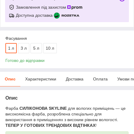
Замовлення під захистом
Доступна доставка
Фасування
1 л
3 л
5 л
10 л
Готово до відправки
Опис
Характеристики
Доставка
Оплата
Умови п
Опис
Фарба
СИЛІКОНОВА SKYLINE
для вологих приміщень — це
високоякісна фарба, розроблена спеціально для
використання в приміщеннях з високим рівнем вологості.
ТЕПЕР У ГОТОВИХ ТРЕНДОВИХ ВІДТІНКАХ
!