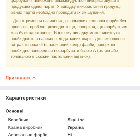
фарбуванні поверхонь рекомендується використовувати
продукцію однієї партії. У випадку використання продукції
різних партій необхідно проводити їх змішування.
- Для отримання насичених, рівномірних кольорів фарби без
просвітів, пробілів, розводів тощо, поверхня, що фарбується
має бути однотонною. В іншому випадку може виникнути
необхідність в нанесенні додаткових шарів. Для зменшення
витрат тонованої (в насичений колір) фарби, поверхню
необхідно попередньо пофарбувати базою А (Білою або
тонованою в схожий пастельний відтінок).
Приховати
Характеристики
Основні
Виробник
SkyLine
Країна виробник
Україна
Аерозольна фарба
Ні