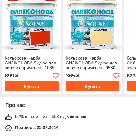
Кольорова Фарба
Кольорова Фарба
Кол
СИЛІКОНОВА Skyline для
СИЛІКОНОВА Skyline для
СИЛІ
вологих приміщень 1085-
вологих приміщень 0530-
воло
Y80R (C) Санверон 1л
Y10R Янса 1л
R90B
899
365
623
₴
₴
Купити
Купити
Про нас
97% позитивних з 503 відгуків за рік
Працює з 25.07.2014