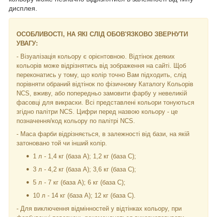
дисплея.
ОСОБЛИВОСТІ, НА ЯКІ СЛІД ОБОВ'ЯЗКОВО ЗВЕРНУТИ
УВАГУ:
- Візуалізація кольору є орієнтовною. Відтінок деяких
кольорів може відрізнятись від зображення на сайті. Щоб
переконатись у тому, що колір точно Вам підходить, слід
порівняти обраний відтінок по фізичному Каталогу Кольорів
NCS, вживу, або попередньо замовити фарбу у невеликій
фасовці для викраски. Всі представлені кольори тонуються
згідно палітри NCS. Цифри перед назвою кольору - це
позначення/код кольору по палітрі NCS.
- Маса фарби відрізняється, в залежності від бази, на якій
затоновано той чи інший колір.
1 л - 1,4 кг (база А); 1,2 кг (база С);
3 л - 4,2 кг (база А); 3,6 кг (база C);
5 л - 7 кг (база А); 6 кг (база С);
10 л - 14 кг (база А); 12 кг (база С).
- Для виключення відмінностей у відтінках кольору, при