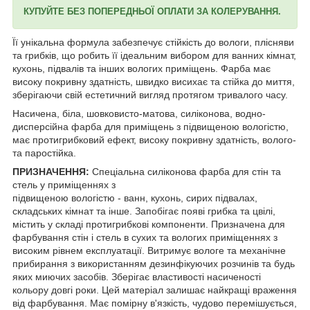
КУПУЙТЕ БЕЗ ПОПЕРЕДНЬОЇ ОПЛАТИ ЗА КОЛЕРУВАННЯ.
Її унікальна формула забезпечує стійкість до вологи, плісняви
та грибків, що робить її ідеальним вибором для ванних кімнат,
кухонь, підвалів та інших вологих приміщень. Фарба має
високу покривну здатність, швидко висихає та стійка до миття,
зберігаючи свій естетичний вигляд протягом тривалого часу.
Насичена, біла, шовковисто-матова, силіконова, водно-
дисперсійна фарба для приміщень з підвищеною вологістю,
має протигрибковий ефект, високу покривну здатність, волого-
та паростійка.
ПРИЗНАЧЕННЯ:
Спеціальна силіконова фарба для стін та
стель у приміщеннях з
підвищеною вологістю - ванн, кухонь, сирих підвалах,
складських кімнат та інше. Запобігає появі грибка та цвілі,
містить у складі протигрибкові компоненти. Призначена для
фарбування стін і стель в сухих та вологих приміщеннях з
високим рівнем експлуатації. Витримує вологе та механічне
прибирання з використанням дезинфікуючих розчинів та будь
яких миючих засобів. Зберігає властивості насиченості
кольору довгі роки. Цей матеріал залишає найкращі враження
від фарбування. Має помірну в'язкість, чудово перемішується,