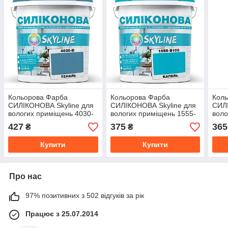
Кольорова Фарба
Кольорова Фарба
Кол
СИЛІКОНОВА Skyline для
СИЛІКОНОВА Skyline для
СИЛІ
вологих приміщень 4030-
вологих приміщень 1555-
воло
B Теналь 1л
B10G Капель 1л
Y10R
427
375
365
₴
₴
Купити
Купити
Про нас
97% позитивних з 502 відгуків за рік
Працює з 25.07.2014