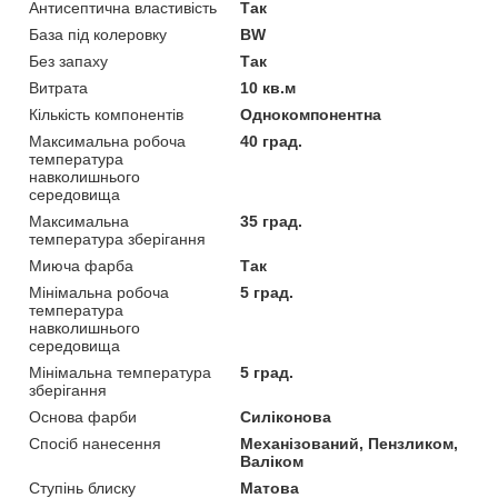
Антисептична властивість
Так
База під колеровку
BW
Без запаху
Так
Витрата
10 кв.м
Кількість компонентів
Однокомпонентна
Максимальна робоча
40 град.
температура
навколишнього
середовища
Максимальна
35 град.
температура зберігання
Миюча фарба
Так
Мінімальна робоча
5 град.
температура
навколишнього
середовища
Мінімальна температура
5 град.
зберігання
Основа фарби
Силіконова
Спосіб нанесення
Механізований, Пензликом,
Валіком
Ступінь блиску
Матова