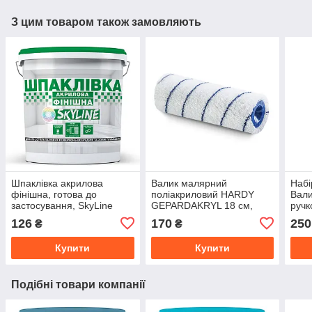
З цим товаром також замовляють
Шпаклівка акрилова
Валик малярний
Набі
фінішна, готова до
поліакриловий HARDY
Вали
застосування, SkyLine
GEPARDAKRYL 18 см,
ручк
Білосніжна 1.5 кг
ворс 8 мм, діаметр 48 мм
Ван
126
170
250
₴
₴
150
Купити
Купити
Подібні товари компанії