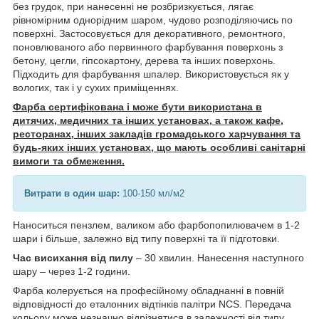
без грудок, при нанесенні не розбризкується, лягає
рівномірним однорідним шаром, чудово розподіляючись по
поверхні. Застосовується для декоративного, ремонтного,
поновлюваного або первинного фарбування поверхонь з
бетону, цегли, гіпсокартону, дерева та інших поверхонь.
Підходить для фарбування шпалер. Використовується як у
вологих, так і у сухих приміщеннях.
Фарба сертифікована і може бути використана в
дитячих, медичних та інших установах, а також кафе,
ресторанах, інших закладів громадського харчування та
будь-яких інших установах, що мають особливі санітарні
вимоги та обмеження.
Витрати в один шар:
100-150 мл/м2
Наноситься пензлем, валиком або фарбопопилювачем в 1-2
шари і більше, залежно від типу поверхні та її підготовки.
Час висихання від пилу
– 30 хвилин. Нанесення наступного
шару – через 1-2 години.
Фарба колерується на професійному обладнанні в повній
відповідності до еталонних відтінків палітри NCS. Передача
кольору може незначно відрізнятися в залежності від типу