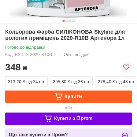
Кольорова Фарба СИЛІКОНОВА Skyline для
вологих приміщень 2020-R10B Артенора 1л
Готово до відправки
Код: KSIL-S-2020-R10B-1
Опт і роздріб
348
₴
313,20 ₴
від 24 шт.
295,80 ₴
від 36 шт.
278,40 ₴
від 48 шт.
Купити
або
Купити з
Що таке купити з Пром?