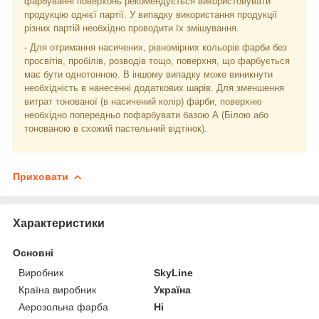
фарбуванні поверхонь рекомендується використовувати
продукцію однієї партії. У випадку використання продукції
різних партій необхідно проводити їх змішування.
- Для отримання насичених, рівномірних кольорів фарби без
просвітів, пробілів, розводів тощо, поверхня, що фарбується
має бути однотонною. В іншому випадку може виникнути
необхідність в нанесенні додаткових шарів. Для зменшення
витрат тонованої (в насичений колір) фарби, поверхню
необхідно попередньо пофарбувати базою А (Білою або
тонованою в схожий пастельний відтінок).
Приховати
Характеристики
Основні
Виробник
SkyLine
Країна виробник
Україна
Аерозольна фарба
Ні