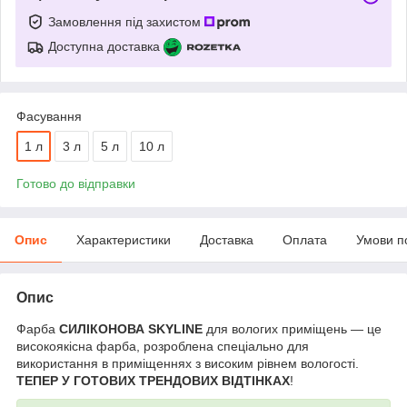
Замовлення під захистом
Доступна доставка
Фасування
1 л
3 л
5 л
10 л
Готово до відправки
Опис
Характеристики
Доставка
Оплата
Умови п
Опис
Фарба
СИЛІКОНОВА SKYLINE
для вологих приміщень — це
високоякісна фарба, розроблена спеціально для
використання в приміщеннях з високим рівнем вологості.
ТЕПЕР У ГОТОВИХ ТРЕНДОВИХ ВІДТІНКАХ
!