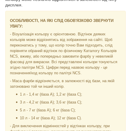
дисплея.
ОСОБЛИВОСТІ, НА ЯКІ СЛІД ОБОВ'ЯЗКОВО ЗВЕРНУТИ
УВАГУ:
- Візуалізація кольору є орієнтовною. Відтінок деяких
кольорів може відрізнятись від зображення на сайті. Щоб
переконатись у тому, що колір точно Вам підходить, слід
порівняти обраний відтінок по фізичному Каталогу Кольорів
NCS, вживу, або попередньо замовити фарбу у невеликій
фасовці для викраски. Всі представлені кольори тонуються
згідно палітри NCS. Цифри перед назвою кольору - це
позначення/код кольору по палітрі NCS.
- Маса фарби відрізняється, в залежності від бази, на якій
затоновано той чи інший колір.
1 л - 1,4 кг (база А); 1,2 кг (база С);
3 л - 4,2 кг (база А); 3,6 кг (база C);
5 л - 7 кг (база А); 6 кг (база С);
10 л - 14 кг (база А); 12 кг (база С).
- Для виключення відмінностей у відтінках кольору, при