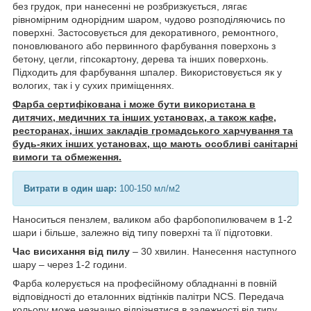
без грудок, при нанесенні не розбризкується, лягає
рівномірним однорідним шаром, чудово розподіляючись по
поверхні. Застосовується для декоративного, ремонтного,
поновлюваного або первинного фарбування поверхонь з
бетону, цегли, гіпсокартону, дерева та інших поверхонь.
Підходить для фарбування шпалер. Використовується як у
вологих, так і у сухих приміщеннях.
Фарба сертифікована і може бути використана в
дитячих, медичних та інших установах, а також кафе,
ресторанах, інших закладів громадського харчування та
будь-яких інших установах, що мають особливі санітарні
вимоги та обмеження.
Витрати в один шар:
100-150 мл/м2
Наноситься пензлем, валиком або фарбопопилювачем в 1-2
шари і більше, залежно від типу поверхні та її підготовки.
Час висихання від пилу
– 30 хвилин. Нанесення наступного
шару – через 1-2 години.
Фарба колерується на професійному обладнанні в повній
відповідності до еталонних відтінків палітри NCS. Передача
кольору може незначно відрізнятися в залежності від типу