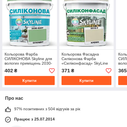
Кольорова Фарба
Кольорова Фасадна
Кол
СИЛІКОНОВА Skyline для
Силіконова Фарба
СИЛІ
вологих приміщень 2030-
«Силіконфасад» SkyLine
воло
G30Y Сухоцвіт 1л
2010-Y Кремін 1л
Y10R
402
371
365
₴
₴
Купити
Купити
Про нас
97% позитивних з 504 відгуків за рік
Працює з 25.07.2014