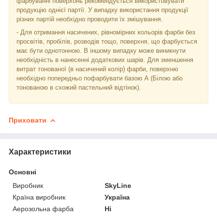
фарбуванні поверхонь рекомендується використовувати
продукцію однієї партії. У випадку використання продукції
різних партій необхідно проводити їх змішування.
- Для отримання насичених, рівномірних кольорів фарби без
просвітів, пробілів, розводів тощо, поверхня, що фарбується
має бути однотонною. В іншому випадку може виникнути
необхідність в нанесенні додаткових шарів. Для зменшення
витрат тонованої (в насичений колір) фарби, поверхню
необхідно попередньо пофарбувати базою А (Білою або
тонованою в схожий пастельний відтінок).
Приховати
Характеристики
Основні
Виробник
SkyLine
Країна виробник
Україна
Аерозольна фарба
Ні