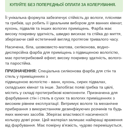
КУПУЙТЕ БЕЗ ПОПЕРЕДНЬОЇ ОПЛАТИ ЗА КОЛЕРУВАННЯ.
Її унікальна формула забезпечує стійкість до вологи, плісняви
та грибків, що робить її ідеальним вибором для ванних кімнат,
кухонь, підвалів та інших вологих приміщень. Фарба має
високу покривну здатність, швидко висихає та стійка до миття,
зберігаючи свій естетичний вигляд протягом тривалого часу.
Насичена, біла, шовковисто-матова, силіконова, водно-
дисперсійна фарба для приміщень з підвищеною вологістю,
має протигрибковий ефект, високу покривну здатність, волого-
та паростійка.
ПРИЗНАЧЕННЯ:
Спеціальна силіконова фарба для стін та
стель у приміщеннях з
підвищеною вологістю - ванн, кухонь, сирих підвалах,
складських кімнат та інше. Запобігає появі грибка та цвілі,
містить у складі протигрибкові компоненти. Призначена для
фарбування стін і стель в сухих та вологих приміщеннях з
високим рівнем експлуатації. Витримує вологе та механічне
прибирання з використанням дезинфікуючих розчинів та будь
яких миючих засобів. Зберігає властивості насиченості
кольору довгі роки. Цей матеріал залишає найкращі враження
від фарбування. Має помірну в'язкість, чудово перемішується,