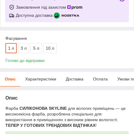
Замовлення під захистом
Доступна доставка
Фасування
1 л
3 л
5 л
10 л
Готово до відправки
Опис
Характеристики
Доставка
Оплата
Умови п
Опис
Фарба
СИЛІКОНОВА SKYLINE
для вологих приміщень — це
високоякісна фарба, розроблена спеціально для
використання в приміщеннях з високим рівнем вологості.
ТЕПЕР У ГОТОВИХ ТРЕНДОВИХ ВІДТІНКАХ
!