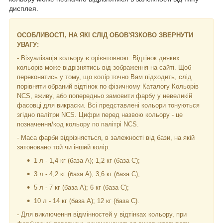
дисплея.
ОСОБЛИВОСТІ, НА ЯКІ СЛІД ОБОВ'ЯЗКОВО ЗВЕРНУТИ
УВАГУ:
- Візуалізація кольору є орієнтовною. Відтінок деяких
кольорів може відрізнятись від зображення на сайті. Щоб
переконатись у тому, що колір точно Вам підходить, слід
порівняти обраний відтінок по фізичному Каталогу Кольорів
NCS, вживу, або попередньо замовити фарбу у невеликій
фасовці для викраски. Всі представлені кольори тонуються
згідно палітри NCS. Цифри перед назвою кольору - це
позначення/код кольору по палітрі NCS.
- Маса фарби відрізняється, в залежності від бази, на якій
затоновано той чи інший колір.
1 л - 1,4 кг (база А); 1,2 кг (база С);
3 л - 4,2 кг (база А); 3,6 кг (база C);
5 л - 7 кг (база А); 6 кг (база С);
10 л - 14 кг (база А); 12 кг (база С).
- Для виключення відмінностей у відтінках кольору, при