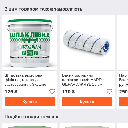
З цим товаром також замовляють
Шпаклівка акрилова
Валик малярний
Набі
фінішна, готова до
поліакриловий HARDY
Вали
застосування, SkyLine
GEPARDAKRYL 18 см,
ручк
Білосніжна 1.5 кг
ворс 8 мм, діаметр 48 мм
Ван
126
170
250
₴
₴
150
Купити
Купити
Подібні товари компанії