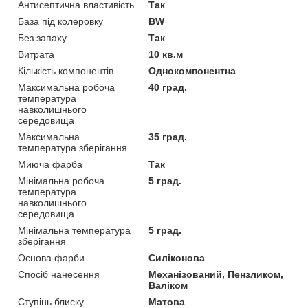
Антисептична властивість
Так
База під колеровку
BW
Без запаху
Так
Витрата
10 кв.м
Кількість компонентів
Однокомпонентна
Максимальна робоча
40 град.
температура
навколишнього
середовища
Максимальна
35 град.
температура зберігання
Миюча фарба
Так
Мінімальна робоча
5 град.
температура
навколишнього
середовища
Мінімальна температура
5 град.
зберігання
Основа фарби
Силіконова
Спосіб нанесення
Механізований, Пензликом,
Валіком
Ступінь блиску
Матова