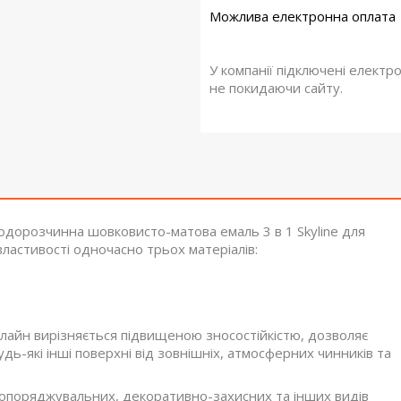
У компанії підключені електр
не покидаючи сайту.
одорозчинна шовковисто-матова емаль 3 в 1 Skyline для
ластивості одночасно трьох матеріалів:
лайн вирізняється підвищеною зносостійкістю, дозволяє
удь-які інші поверхні від зовнішніх, атмосферних чинників та
-опоряджувальних, декоративно-захисних та інших видів