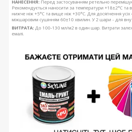
НАНЕСЕННЯ:
Перед застосуванням ретельно перемішує
Рекомендується наносити за температури +18±2°С та в
нижче ніж +5°С та вище ніж +30°С. Для досягнення усіх
міжшаровим сушінням 60±10 хвилин. У 2 шари - для внут
ВИТРАТА:
До 100-130 мл/м2 в один шар. Витрати залежа
емалі.