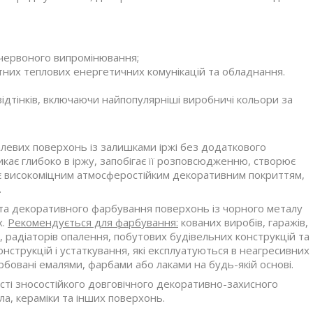
ачервоного випромінювання;
ітних теплових енергетичних комунікацій та обладнання.
ідтінків, включаючи найпопулярніші виробничі кольори за
евих поверхонь із залишками іржі без додаткового
ає глибоко в іржу, запобігає її розповсюдженню, створює
 є високоміцним атмосферостійким декоративним покриттям,
.
 та декоративного фарбування поверхонь із чорного металу
х.
Рекомендується для фарбування:
кованих виробів, гаражів,
в, радіаторів опалення, побутових будівельних конструкцій та
нструкцій і устаткування, які експлуатуються в неагресивних
овані емалями, фарбами або лаками на будь-якій основі.
ті зносостійкого довговічного декоративно-захисного
ла, кераміки та інших поверхонь.