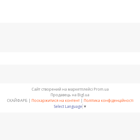
Сайт створений на маркетплейсі
Prom.ua
Продавець на Bigl.ua
СКАЙФАРБ |
Поскаржитися на контент
|
Політика конфіденційності
Select Language
▼