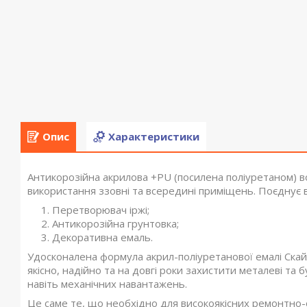
Опис
Характеристики
Антикорозійна акрилова +PU (посилена поліуретаном) в
використання ззовні та всередині приміщень. Поєднує в
Перетворювач іржі;
Антикорозійна грунтовка;
Декоративна емаль.
Удосконалена формула акрил-поліуретанової емалі Скай
якісно, надійно та на довгі роки захистити металеві та б
навіть механічних навантажень.
Це саме те, що необхідно для високоякісних ремонтно