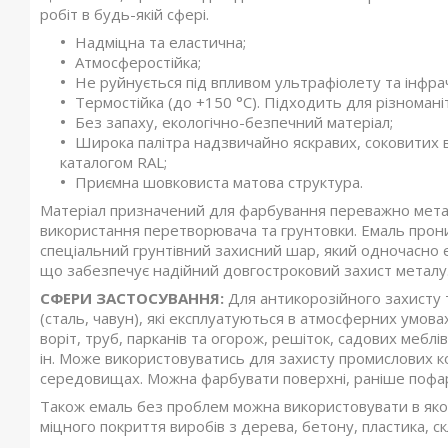
робіт в будь-якій сфері.
Надміцна та еластична;
Атмосферостійка;
Не руйнується під впливом ультрафіолету та інфр
Термостійка (до +150 °С). Підходить для різноман
Без запаху, екологічно-безпечний матеріал;
Широка палітра надзвичайно яскравих, соковитих в
каталогом RAL;
Приємна шовковиста матова структура.
Матеріал призначений для фарбування переважно метал
використання перетворювача та грунтовки. Емаль проник
спеціальний грунтівний захисний шар, який одночасно
що забезпечує надійний довгостроковий захист металу
СФЕРИ ЗАСТОСУВАННЯ:
Для антикорозійного захисту
(сталь, чавун), які експлуатуються в атмосферних умова
воріт, труб, парканів та огорож, решіток, садових меблі
ін. Може використовуватись для захисту промислових ко
середовищах. Можна фарбувати поверхні, раніше пофарб
Також емаль без проблем можна використовувати в якос
міцного покриття виробів з дерева, бетону, пластика, ск