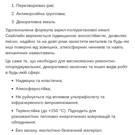
Перетворювач іржі;
Антикорозійна грунтовка;
Декоративна емаль.
Удосконалена формула акрил-поліуретанової емалі
Скайлайн вирізняється підвищеною зносостійкістю, дозволяє
якісно, надійно та на довгі роки захистити металеві та будь-які
інші поверхні від зовнішніх, атмосферних чинників та навіть
механічних навантажень.
Це саме те, що необхідно для високоякісних ремонтно-
опоряджувальних, декоративно-захисних та інших видів робіт
в будь-якій сфері.
Надміцна та еластична;
Атмосферостійка;
Не руйнується під впливом ультрафіолету та
інфрачервоного випромінювання;
Термостійка (до +150 °С). Підходить для
різноманітних теплових енергетичних комунікацій та
обладнання.
Без запаху, екологічно-безпечний матеріал;