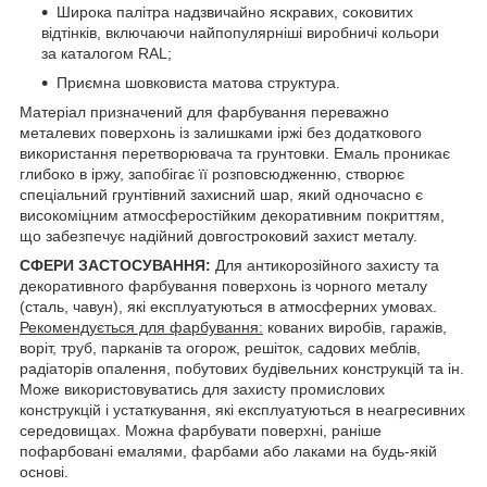
Широка палітра надзвичайно яскравих, соковитих
відтінків, включаючи найпопулярніші виробничі кольори
за каталогом RAL;
Приємна шовковиста матова структура.
Матеріал призначений для фарбування переважно
металевих поверхонь із залишками іржі без додаткового
використання перетворювача та грунтовки. Емаль проникає
глибоко в іржу, запобігає її розповсюдженню, створює
спеціальний грунтівний захисний шар, який одночасно є
високоміцним атмосферостійким декоративним покриттям,
що забезпечує надійний довгостроковий захист металу.
СФЕРИ ЗАСТОСУВАННЯ:
Для антикорозійного захисту та
декоративного фарбування поверхонь із чорного металу
(сталь, чавун), які експлуатуються в атмосферних умовах.
Рекомендується для фарбування:
кованих виробів, гаражів,
воріт, труб, парканів та огорож, решіток, садових меблів,
радіаторів опалення, побутових будівельних конструкцій та ін.
Може використовуватись для захисту промислових
конструкцій і устаткування, які експлуатуються в неагресивних
середовищах. Можна фарбувати поверхні, раніше
пофарбовані емалями, фарбами або лаками на будь-якій
основі.