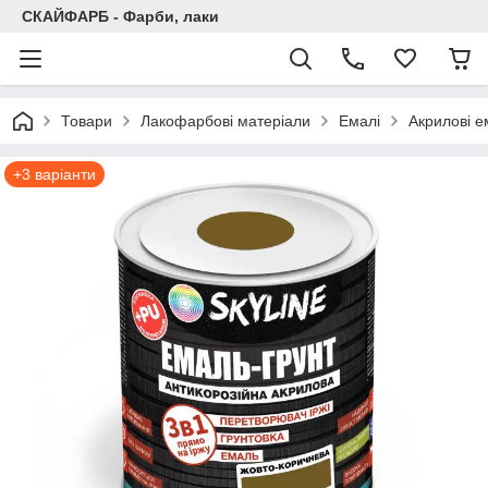
СКАЙФАРБ - Фарби, лаки
Товари
Лакофарбові матеріали
Емалі
Акрилові е
+3 варіанти