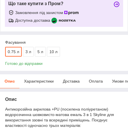
Що таке купити з Пром?
Замовлення під захистом
Доступна доставка
Фасування
0.75 л
3 л
5 л
10 л
Готово до відправки
Опис
Характеристики
Доставка
Оплата
Умови п
Опис
Антикорозійна акрилова +PU (посилена поліуретаном)
водорозчинна шовковисто-матова емаль 3 в 1 Skyline для
використання ззовні та всередині приміщень. Поєднує
властивості одночасно трьох матеріалів: