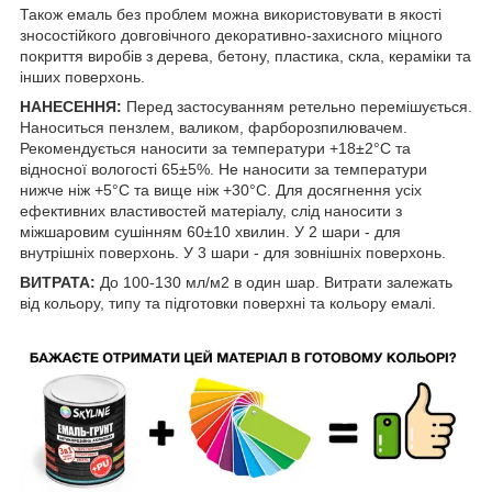
Також емаль без проблем можна використовувати в якості
зносостійкого довговічного декоративно-захисного міцного
покриття виробів з дерева, бетону, пластика, скла, кераміки та
інших поверхонь.
НАНЕСЕННЯ:
Перед застосуванням ретельно перемішується.
Наноситься пензлем, валиком, фарборозпилювачем.
Рекомендується наносити за температури +18±2°С та
відносної вологості 65±5%. Не наносити за температури
нижче ніж +5°С та вище ніж +30°С. Для досягнення усіх
ефективних властивостей матеріалу, слід наносити з
міжшаровим сушінням 60±10 хвилин. У 2 шари - для
внутрішніх поверхонь. У 3 шари - для зовнішніх поверхонь.
ВИТРАТА:
До 100-130 мл/м2 в один шар. Витрати залежать
від кольору, типу та підготовки поверхні та кольору емалі.