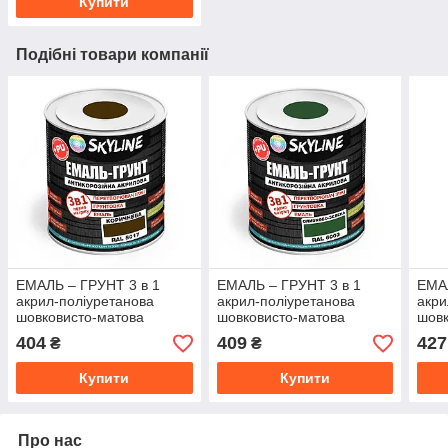
Купити
Подібні товари компанії
ЕМАЛЬ – ГРУНТ 3 в 1
ЕМАЛЬ – ГРУНТ 3 в 1
ЕМАЛ
акрил-поліуретанова
акрил-поліуретанова
акри
шовковисто-матова
шовковисто-матова
шовк
Skyline RAL 8017
Skyline RAL 6003
Skyl
404
409
427
₴
₴
Коричнева 0,9 кг
Оливково-зелена 0,9 кг
кори
Купити
Купити
Про нас