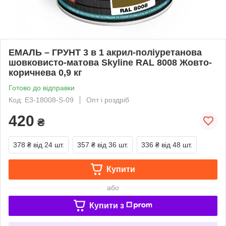
ЕМАЛЬ – ГРУНТ 3 в 1 акрил-поліуретанова
шовковисто-матова Skyline RAL 8008 Жовто-
коричнева 0,9 кг
Готово до відправки
Код: E3-18008-S-09
Опт і роздріб
420
₴
378 ₴
від 24 шт.
357 ₴
від 36 шт.
336 ₴
від 48 шт.
Купити
або
Купити з