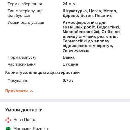
Термін зберігання
24 міс
Тип матеріалу, що
Штукатурка, Цегла, Метал,
фарбується
Дерево, Бетон, Пластик
Умови експлуатації
Атмосферостійкі для
зовнішніх робіт, Водостійкі,
Маслобензостійкі, Стійкі до
впливу хімічних реагентів,
Термостійкі до впливу
підвищених температур,
Універсальні
Форма випуску
Банка
Час висихання
1 годин
Користувальницькі характеристики
Фасування
0.75 л
Приховати
Умови доставки
Нова Пошта
Магазини Rozetka