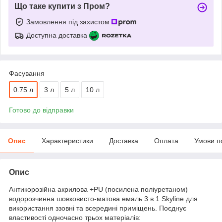
Що таке купити з Пром?
Замовлення під захистом
Доступна доставка
Фасування
0.75 л
3 л
5 л
10 л
Готово до відправки
Опис
Характеристики
Доставка
Оплата
Умови п
Опис
Антикорозійна акрилова +PU (посилена поліуретаном)
водорозчинна шовковисто-матова емаль 3 в 1 Skyline для
використання ззовні та всередині приміщень. Поєднує
властивості одночасно трьох матеріалів: