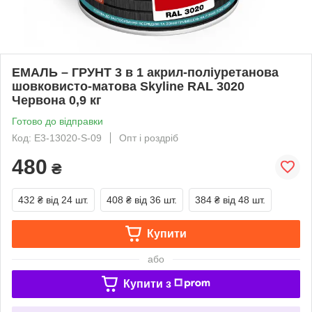
ЕМАЛЬ – ГРУНТ 3 в 1 акрил-поліуретанова
шовковисто-матова Skyline RAL 3020
Червона 0,9 кг
Готово до відправки
Код: E3-13020-S-09
Опт і роздріб
480
₴
432 ₴
від 24 шт.
408 ₴
від 36 шт.
384 ₴
від 48 шт.
Купити
або
Купити з