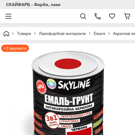
СКАЙФАРБ - Фарби, лаки
Товари
Лакофарбові матеріали
Емалі
Акрилові е
+3 варіанти