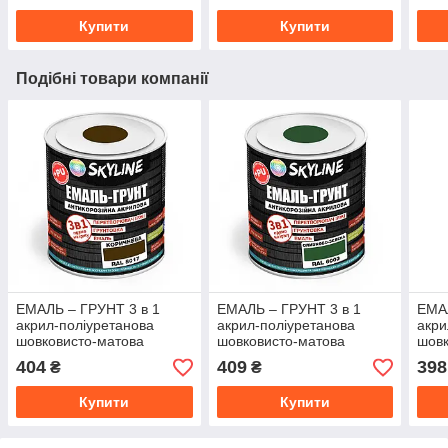
Купити
Купити
Подібні товари компанії
ЕМАЛЬ – ГРУНТ 3 в 1
ЕМАЛЬ – ГРУНТ 3 в 1
ЕМАЛ
акрил-поліуретанова
акрил-поліуретанова
акри
шовковисто-матова
шовковисто-матова
шовк
Skyline RAL 8017
Skyline RAL 6003
Skyl
404
409
398
₴
₴
Коричнева 0,9 кг
Оливково-зелена 0,9 кг
0,9 к
Купити
Купити