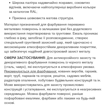
Широка палітра надзвичайно яскравих, соковитих
відтінків, включаючи найпопулярніші виробничі кольори
за каталогом RAL;
Приємна шовковиста матова структура.
Матеріал призначений для фарбування переважно
металевих поверхонь із залишками іржі без додаткового
використання перетворювача та грунтовки. Емаль проникає
глибоко в іржу, запобігає її розповсюдженню, створює
спеціальний грунтівний захисний шар, який одночасно є
високоміцним атмосферостійким декоративним покриттям,
що забезпечує надійний довгостроковий захист металу.
СФЕРИ ЗАСТОСУВАННЯ:
Для антикорозійного захисту та
декоративного фарбування поверхонь із чорного металу
(сталь, чавун), які експлуатуються в атмосферних умовах.
Рекомендується для фарбування:
кованих виробів, гаражів,
воріт, труб, парканів та огорож, решіток, садових меблів,
радіаторів опалення, побутових будівельних конструкцій та ін.
Може використовуватись для захисту промислових
конструкцій і устаткування, які експлуатуються в неагресивних
середовищах. Можна фарбувати поверхні, раніше
пофарбовані емалями, фарбами або лаками на будь-якій
основі.