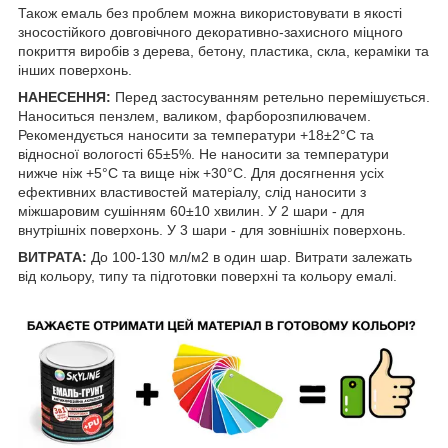
Також емаль без проблем можна використовувати в якості
зносостійкого довговічного декоративно-захисного міцного
покриття виробів з дерева, бетону, пластика, скла, кераміки та
інших поверхонь.
НАНЕСЕННЯ:
Перед застосуванням ретельно перемішується.
Наноситься пензлем, валиком, фарборозпилювачем.
Рекомендується наносити за температури +18±2°С та
відносної вологості 65±5%. Не наносити за температури
нижче ніж +5°С та вище ніж +30°С. Для досягнення усіх
ефективних властивостей матеріалу, слід наносити з
міжшаровим сушінням 60±10 хвилин. У 2 шари - для
внутрішніх поверхонь. У 3 шари - для зовнішніх поверхонь.
ВИТРАТА:
До 100-130 мл/м2 в один шар. Витрати залежать
від кольору, типу та підготовки поверхні та кольору емалі.