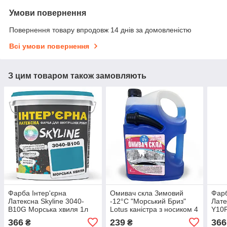
Умови повернення
Повернення товару впродовж 14 днів за домовленістю
Всі умови повернення
З цим товаром також замовляють
Фарба Інтер'єрна
Омивач скла Зимовий
Фарб
Латексна Skyline 3040-
-12°C "Морський Бриз"
Лате
B10G Морська хвиля 1л
Lotus каністра з носиком 4
Y10R
л
366
239
366
₴
₴