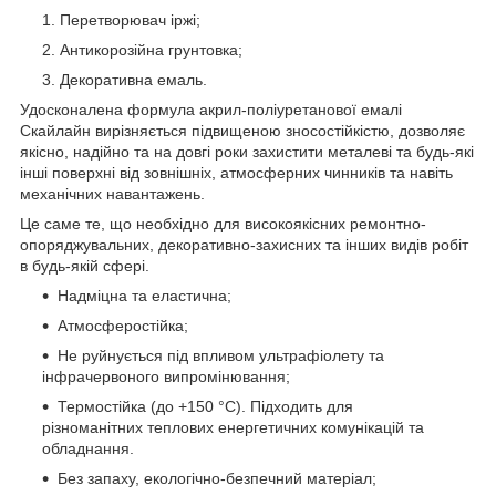
Перетворювач іржі;
Антикорозійна грунтовка;
Декоративна емаль.
Удосконалена формула акрил-поліуретанової емалі
Скайлайн вирізняється підвищеною зносостійкістю, дозволяє
якісно, надійно та на довгі роки захистити металеві та будь-які
інші поверхні від зовнішніх, атмосферних чинників та навіть
механічних навантажень.
Це саме те, що необхідно для високоякісних ремонтно-
опоряджувальних, декоративно-захисних та інших видів робіт
в будь-якій сфері.
Надміцна та еластична;
Атмосферостійка;
Не руйнується під впливом ультрафіолету та
інфрачервоного випромінювання;
Термостійка (до +150 °С). Підходить для
різноманітних теплових енергетичних комунікацій та
обладнання.
Без запаху, екологічно-безпечний матеріал;