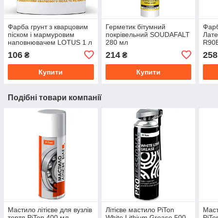
Фарба грунт з кварцовим
Герметик бітумний
Фарб
піском і мармуровим
покрівельний SOUDAFALT
Лате
наповнювачем LOTUS 1 л
280 мл
R90
106
214
258
₴
₴
Купити
Купити
Подібні товари компанії
Мастило літієве для вузлів
Літієве мастило PiTon
Маст
тертя PiTon 400 мл
White Lithium Grease 500
PiTo