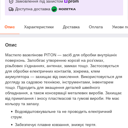
Замовлення під захистом
Доступна доставка
Опис
Характеристики
Доставка
Оплата
Умови п
Опис
Мастило вазелінове PITON — засіб для обробки внутрішніх
поверхонь. Запобігає утворенню корозії на роз’ємах,
різьбових з’єднаннях, антенах, замках тощо. Застосовується
для обробки електричних контактів, зокрема, клем
акумулятора — захищає від окислення. Використовується для
догляду за садовою технікою, інструментами, інвентарем
тощо. Підходить для змащення деталей швейного
обладнання, а також консервації металевих виробів. Захищає
від прикипання і зносу пластмасові та гумові вироби. Не має
кольору та запаху.
Водовідштовхувальне та не проводить електричний
струм.
Забезпечує плавне ковзання, знижує тертя.