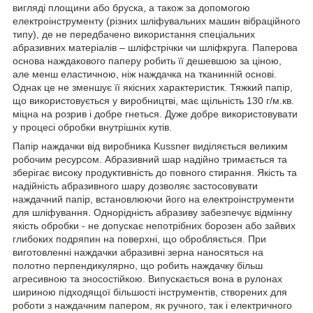
вигляді площини або бруска, а також за допомогою
електроінструменту (різних шліфувальних машин вібраційного
типу), де не передбачено використання спеціальних
абразивних матеріалів – шліфстрічки чи шліфкруга. Паперова
основа наждакового паперу робить її дешевшою за ціною,
але менш еластичною, ніж наждачка на тканинній основі.
Однак це не зменшує її якісних характеристик. Тяжкий папір,
що використовується у виробництві, має щільність 130 г/м.кв.
міцна на розрив і добре гнеться. Дуже добре використовувати
у процесі обробки внутрішніх кутів.
Папір наждачки від виробника Kussner виділяється великим
робочим ресурсом. Абразивний шар надійно тримається та
зберігає високу продуктивність до повного стирання. Якість та
надійність абразивного шару дозволяє застосовувати
наждачний папір, встановлюючи його на електроінструменти
для шліфування. Однорідність абразиву забезпечує відмінну
якість обробки - не допускає непотрібних борозен або зайвих
глибоких подряпин на поверхні, що обробляється. При
виготовленні наждачки абразивні зерна наносяться на
полотно перпендикулярно, що робить наждачку більш
агресивною та зносостійкою. Випускається вона в рулонах
шириною підходящої більшості інструментів, створених для
роботи з наждачним папером, як ручного, так і електричного