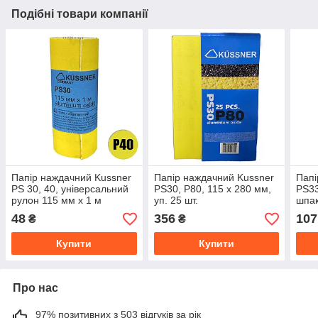
Подібні товари компанії
Папір наждачний Kussner
Папір наждачний Kussner
Папі
PS 30, 40, універсальний
PS30, Р80, 115 x 280 мм,
PS33
рулон 115 мм x 1 м
уп. 25 шт.
шпак
мм, 
48
356
107
₴
₴
Купити
Купити
Про нас
97% позитивних з 503 відгуків за рік