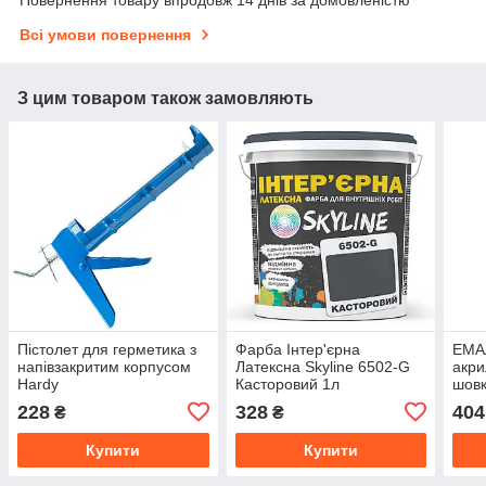
Повернення товару впродовж 14 днів за домовленістю
Всі умови повернення
З цим товаром також замовляють
Пістолет для герметика з
Фарба Інтер'єрна
ЕМАЛ
напівзакритим корпусом
Латексна Skyline 6502-G
акри
Hardy
Касторовий 1л
шовк
Skyl
228
328
404
₴
₴
Кори
Купити
Купити