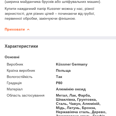
(ширина майданчика брусків або шліфувальних машин).
Купити наждачний папір Kussner можна у нас, різної
зернистості, для різних цілей – починаючи від грубої,
первинної обробки, закінчуючи фінішною.
Приховати
Характеристики
Основні
Виробник
Küssner Germany
Країна виробник
Польща
Вологостійкість
Так
Градація
P80
Матеріал
Алюмінію оксид
Область застосування
Метал, Лак, Фарба,
Шпаклівка, Грунтовка,
Сталь, Чавун, Алюміній,
Мідь, Латунь, Бронза,
Нержавіюча сталь, Дерево,
Загартована сталь, Графіт,