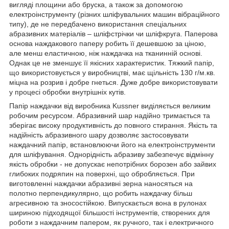
вигляді площини або бруска, а також за допомогою
електроінструменту (різних шліфувальних машин вібраційного
типу), де не передбачено використання спеціальних
абразивних матеріалів – шліфстрічки чи шліфкруга. Паперова
основа наждакового паперу робить її дешевшою за ціною,
але менш еластичною, ніж наждачка на тканинній основі.
Однак це не зменшує її якісних характеристик. Тяжкий папір,
що використовується у виробництві, має щільність 130 г/м.кв.
міцна на розрив і добре гнеться. Дуже добре використовувати
у процесі обробки внутрішніх кутів.
Папір наждачки від виробника Kussner виділяється великим
робочим ресурсом. Абразивний шар надійно тримається та
зберігає високу продуктивність до повного стирання. Якість та
надійність абразивного шару дозволяє застосовувати
наждачний папір, встановлюючи його на електроінструменти
для шліфування. Однорідність абразиву забезпечує відмінну
якість обробки - не допускає непотрібних борозен або зайвих
глибоких подряпин на поверхні, що обробляється. При
виготовленні наждачки абразивні зерна наносяться на
полотно перпендикулярно, що робить наждачку більш
агресивною та зносостійкою. Випускається вона в рулонах
шириною підходящої більшості інструментів, створених для
роботи з наждачним папером, як ручного, так і електричного