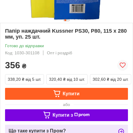
Папір наждачний Kussner PS30, Р80, 115 x 280
мм, уп. 25 шт.
Готово до відправки
Код: 1030-301108
Опт і роздріб
356
₴
338,20 ₴
від 5 шт.
320,40 ₴
від 10 шт.
302,60 ₴
від 20 шт.
Купити
або
Купити з
Що таке купити з Пром?