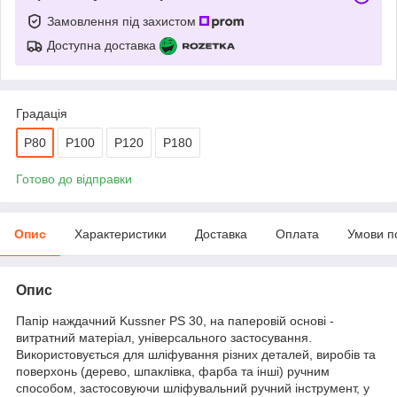
Замовлення під захистом
Доступна доставка
Градація
P80
P100
P120
P180
Готово до відправки
Опис
Характеристики
Доставка
Оплата
Умови п
Опис
Папір наждачний Kussner PS 30, на паперовій основі -
витратний матеріал, універсального застосування.
Використовується для шліфування різних деталей, виробів та
поверхонь (дерево, шпаклівка, фарба та інші) ручним
способом, застосовуючи шліфувальний ручний інструмент, у