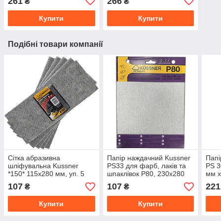
261
266
₴
₴
Купити
Купити
Подібні товари компанії
Сітка абразивна
Папір наждачний Kussner
Папі
шліфувальна Kussner
PS33 для фарб, лаків та
PS 3
*150* 115x280 мм, уп. 5
шпаклівок P80, 230x280
мм x
шт.
мм, уп. 3 шт.
107
107
221
₴
₴
Купити
Купити