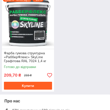
Фарба гумова структурна
«РабберФлекс» SkyLine
Графітова RAL 7024 1,4 кг
Готово до відправки
209,70
₴
233 ₴
Купити
Про нас