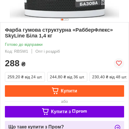
Фарба гумова структурна «РабберФлекс»
SkyLine Біла 1,4 кг
Готово до відправки
Код: RBSW1
Опт і роздріб
288
₴
259,20 ₴
від 24 шт.
244,80 ₴
від 36 шт.
230,40 ₴
від 48 шт.
Купити
або
Купити з
Що таке купити з Пром?