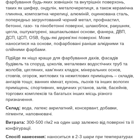
фарбування будь-яких зовнішніх та внутрішніх поверхонь,
таких як шифер, ондулін, металочерепиця, а також керамічна
глиняна, композитна черепиці, алюміній, оцинкована сталь,
попередньо загрунтований чорний метал, профнастил,
бетонні, газо- та пінобетонні поверхні, шлакоблок, ракушняк,
цегла, оштукатурені, зашпакльовані основи, фанера, ДВП,
ДСП, ЦСП, OSB, будь-які дерев'яні поверхні. Може
наноситися на основи, пофарбовані раніше алкідними та
олійними фарбами.
Підійде як ніщо краще для фарбування дахів, фасадів
будівель та споруд, цоколів, металевих водостічних труб та
жолобів, цегляних, кам'яних кладок, мінеральних основ,
стовпів, огорож, житлових та нежитлових приміщень – складів,
ангарів тощо; ванних кімнат, кухонь, льохів та інших вологих
приміщень; спортивних, медичних установ, залів, басейнів,
торгових комплексів та багатьох інших місць різного
призначення.
Склад:
вода, латекс акрилатний, консервант, добавки,
пігменти, наповнювачі.
Витрата:
300-500 г/м2 на один шар залежно від поверхні та її
конфігурації.
Спосіб нанесення:
наноситься в 2-3 шари при температурах