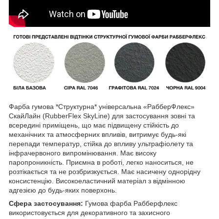
Фарба гумова *Структурна* універсальна «РабберФлекс»
СкайЛайн (RubberFlex SkyLine) для застосування зовні та
всередині приміщень, що має підвищену стійкість до
механічних та атмосферних впливів, витримує будь-які
перепади температур, стійка до впливу ультрафіолету та
інфрачервоного випромінювання. Має високу
паропроникність. Приємна в роботі, легко наноситься, не
розтікається та не розбризкується. Має насичену однорідну
консистенцію. Високоеластичний матеріал з відмінною
адгезією до будь-яких поверхонь.
Сфера застосування:
Гумова фарба Рабберфлекс
використовується для декоративного та захисного