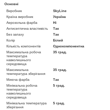
Основні
Виробник
SkyLine
Країна виробник
Україна
Аерозольна фарба
Ні
Антисептична властивість
Так
Без запаху
Так
Колір
Білий
Кількість компонентів
Однокомпонентна
Максимальна робоча
35 град.
температура
навколишнього
середовища
Максимальна
35 град.
температура зберігання
Миюча фарба
Так
Мінімальна робоча
5 град.
температура
навколишнього
середовища
Мінімальна температура
5 град.
зберігання