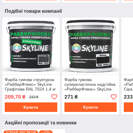
Подібні товари компанії
Фарба гумова структурна
Фарба гумова
Фарб
«РабберФлекс» SkyLine
супереластична надстійка
«Раб
Графітова RAL 7024 1,4 кг
«РабберФлекс» SkyLine
Сіра
Чорний RAL 9004 1,2 кг
209,70
271
233
₴
₴
233 ₴
Купити
Купити
Акційні пропозиції та новинки
ТОВАР МІСЯЦЯ!
–10%