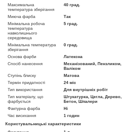
Максимальна
40 град.
температура зберігання
Миюча фарба
Так
Мінімальна робоча
5 град.
температура
навколишнього
середовища
Мінімальна температура
0 град.
зберігання
Основа фарби
Латексна
Спосіб нанесення
Механізований, Пензликом,
Валіком
Ступінь блиску
Матова
Термін придатності
24 міс
Тип використання
Для внутрішніх робіт
Тип матеріалу, що
Штукатурка, Цегла, Дерево,
фарбується
Бетон, Шпалери
Фактурна фарба
Ні
Час висихання
1 годин
Користувальницькі характеристики
Фасування
1 л