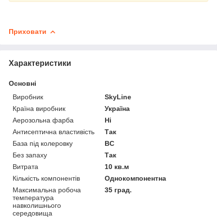
Приховати
Характеристики
Основні
Виробник
SkyLine
Країна виробник
Україна
Аерозольна фарба
Ні
Антисептична властивість
Так
База під колеровку
BC
Без запаху
Так
Витрата
10 кв.м
Кількість компонентів
Однокомпонентна
Максимальна робоча
35 град.
температура
навколишнього
середовища