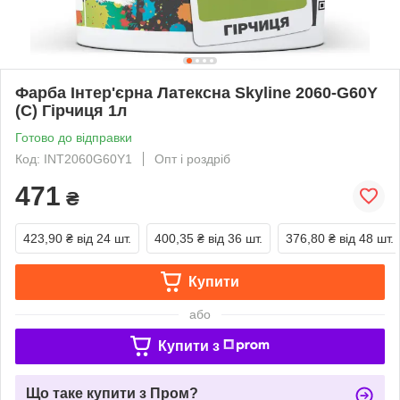
Фарба Інтер'єрна Латексна Skyline 2060-G60Y
(C) Гірчиця 1л
Готово до відправки
Код: INT2060G60Y1
Опт і роздріб
471
₴
423,90 ₴
від 24 шт.
400,35 ₴
від 36 шт.
376,80 ₴
від 48 шт.
Купити
або
Купити з
Що таке купити з Пром?