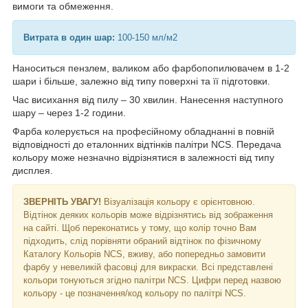
вимоги та обмеження.
Витрата в один шар:
100-150 мл/м2
Наноситься пензлем, валиком або фарбопопилювачем в 1-2
шари і більше, залежно від типу поверхні та її підготовки.
Час висихання від пилу – 30 хвилин. Нанесення наступного
шару – через 1-2 години.
Фарба колерується на професійному обладнанні в повній
відповідності до еталонних відтінків палітри NCS. Передача
кольору може незначно відрізнятися в залежності від типу
дисплея.
ЗВЕРНІТЬ УВАГУ!
Візуалізація кольору є орієнтовною.
Відтінок деяких кольорів може відрізнятись від зображення
на сайті. Щоб переконатись у тому, що колір точно Вам
підходить, слід порівняти обраний відтінок по фізичному
Каталогу Кольорів NCS, вживу, або попередньо замовити
фарбу у невеликій фасовці для викраски. Всі представлені
кольори тонуються згідно палітри NCS. Цифри перед назвою
кольору - це позначення/код кольору по палітрі NCS.