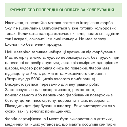
КУПУЙТЕ БЕЗ ПОПЕРЕДНЬОЇ ОПЛАТИ ЗА КОЛЕРУВАННЯ.
Насичена, зносостійка матова латексна інтер'єрна фарба
Skyline (Скайлайн). Випускається у вже готових кольорових
тонах. Величезна палітра включає як ніжні, пастельні відтінки,
так і яскраві, соковиті і сміливі кольори. Не має запаху.
Екологічно безпечний продукт.
Цей матеріал залишає найкращі враження від фарбування.
Має помірну в'язкість, чудово перемішується, без грудок, при
нанесенні не розбризкується, лягає рівномірним однорідним
шаром, чудово розподіляючись по поверхні. Фарба має
підвищену стійкість до миття та механічного стирання
(Витримує до 5000 циклів вологого прибирання).
Використовується переважно для внутрішніх робіт.
Застосовується для декоративного, ремонтного,
поновлюваного або первинного фарбування поверхонь з
бетону, цегли, гіпсокартону, дерева та інших поверхонь.
Підходить для фарбування шпалер. Використовується як у
сухих, так і у вологих приміщеннях.
Фарба сертифікована і може бути використана в дитячих,
медичних та інших установах, що мають особливі санітарні