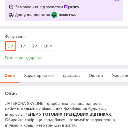
Замовлення під захистом
Доступна доставка
Фасування
1 л
3 л
5 л
10 л
Готово до відправки
Опис
Характеристики
Доставка
Оплата
Умови п
Опис
ЛАТЕКСНА SKYLINE - фарба, яка визнана одним із
найоптимальніших рішень для фарбування будь-яких
інтер'єрів,
ТЕПЕР У ГОТОВИХ ТРЕНДОВИХ ВІДТІНКАХ
.
Обирайте колір, що сподобався, і отримуйте задоволення,
втілюючи кращі інтер'єрні ідеї в життя.