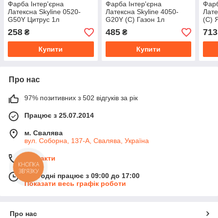
Фарба Інтер'єрна
Фарба Інтер'єрна
Фарб
Латексна Skyline 0520-
Латексна Skyline 4050-
Лате
G50Y Цитрус 1л
G20Y (C) Газон 1л
(C) 
258
485
713
₴
₴
Купити
Купити
Про нас
97% позитивних з 502 відгуків за рік
Працює з 25.07.2014
м. Свалява
вул. Соборна, 137-А, Свалява, Україна
Контакти
КНОПКА
ЗВ'ЯЗКУ
Сьогодні працює з 09:00 до 17:00
Показати весь графік роботи
Про нас