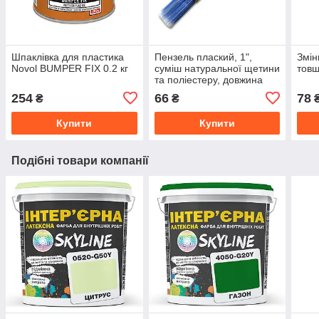
Шпаклівка для пластика
Пензель плаский, 1",
Змін
Novol BUMPER FIX 0.2 кг
суміш натуральної щетини
товщ
та поліестеру, довжина
щетини 51 мм, дерев'яна
254
66
78
₴
₴
ручка HARDY
Купити
Купити
Подібні товари компанії