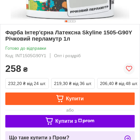
Фарба Інтер'єрна Латексна Skyline 1505-G90Y
Річковий перламутр 1л
Готово до відправки
Код: INT1505G90Y1
Опт і роздріб
258
₴
232,20 ₴
від 24 шт.
219,30 ₴
від 36 шт.
206,40 ₴
від 48 шт.
Купити
або
Купити з
Що таке купити з Пром?