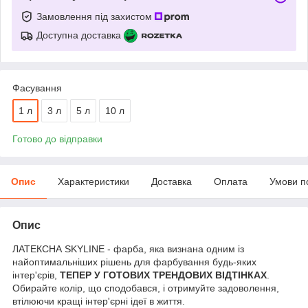
Замовлення під захистом
Доступна доставка
Фасування
1 л
3 л
5 л
10 л
Готово до відправки
Опис
Характеристики
Доставка
Оплата
Умови п
Опис
ЛАТЕКСНА SKYLINE - фарба, яка визнана одним із
найоптимальніших рішень для фарбування будь-яких
інтер'єрів,
ТЕПЕР У ГОТОВИХ ТРЕНДОВИХ ВІДТІНКАХ
.
Обирайте колір, що сподобався, і отримуйте задоволення,
втілюючи кращі інтер'єрні ідеї в життя.