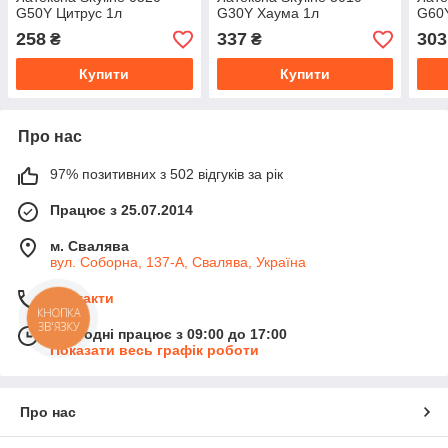
G50Y Цитрус 1л
G30Y Хаума 1л
G60Y
258
337
303
₴
₴
Купити
Купити
Про нас
97% позитивних з 502 відгуків за рік
Працює з 25.07.2014
м. Свалява
вул. Соборна, 137-А, Свалява, Україна
Контакти
КНОПКА
ЗВ'ЯЗКУ
Сьогодні працює з 09:00 до 17:00
Показати весь графік роботи
Про нас