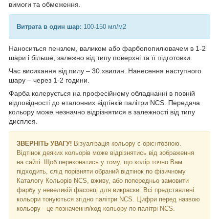
вимоги та обмеження.
Витрата в один шар:
100-150 мл/м2
Наноситься пензлем, валиком або фарбопопилювачем в 1-2
шари і більше, залежно від типу поверхні та її підготовки.
Час висихання від пилу – 30 хвилин. Нанесення наступного
шару – через 1-2 години.
Фарба колерується на професійному обладнанні в повній
відповідності до еталонних відтінків палітри NCS. Передача
кольору може незначно відрізнятися в залежності від типу
дисплея.
ЗВЕРНІТЬ УВАГУ!
Візуалізація кольору є орієнтовною.
Відтінок деяких кольорів може відрізнятись від зображення
на сайті. Щоб переконатись у тому, що колір точно Вам
підходить, слід порівняти обраний відтінок по фізичному
Каталогу Кольорів NCS, вживу, або попередньо замовити
фарбу у невеликій фасовці для викраски. Всі представлені
кольори тонуються згідно палітри NCS. Цифри перед назвою
кольору - це позначення/код кольору по палітрі NCS.