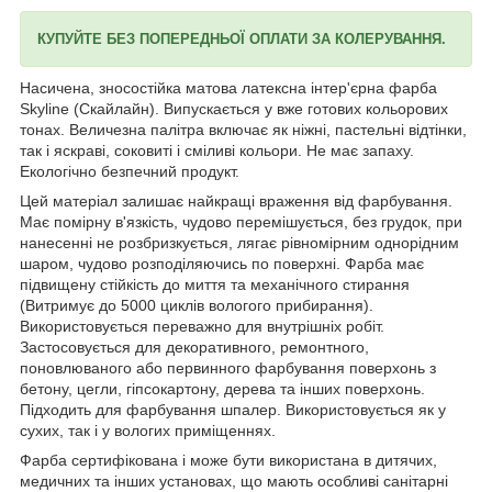
КУПУЙТЕ БЕЗ ПОПЕРЕДНЬОЇ ОПЛАТИ ЗА КОЛЕРУВАННЯ.
Насичена, зносостійка матова латексна інтер'єрна фарба
Skyline (Скайлайн). Випускається у вже готових кольорових
тонах. Величезна палітра включає як ніжні, пастельні відтінки,
так і яскраві, соковиті і сміливі кольори. Не має запаху.
Екологічно безпечний продукт.
Цей матеріал залишає найкращі враження від фарбування.
Має помірну в'язкість, чудово перемішується, без грудок, при
нанесенні не розбризкується, лягає рівномірним однорідним
шаром, чудово розподіляючись по поверхні. Фарба має
підвищену стійкість до миття та механічного стирання
(Витримує до 5000 циклів вологого прибирання).
Використовується переважно для внутрішніх робіт.
Застосовується для декоративного, ремонтного,
поновлюваного або первинного фарбування поверхонь з
бетону, цегли, гіпсокартону, дерева та інших поверхонь.
Підходить для фарбування шпалер. Використовується як у
сухих, так і у вологих приміщеннях.
Фарба сертифікована і може бути використана в дитячих,
медичних та інших установах, що мають особливі санітарні