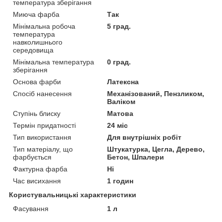
температура зберігання
Миюча фарба
Так
Мінімальна робоча
5 град.
температура
навколишнього
середовища
Мінімальна температура
0 град.
зберігання
Основа фарби
Латексна
Спосіб нанесення
Механізований, Пензликом,
Валіком
Ступінь блиску
Матова
Термін придатності
24 міс
Тип використання
Для внутрішніх робіт
Тип матеріалу, що
Штукатурка, Цегла, Дерево,
фарбується
Бетон, Шпалери
Фактурна фарба
Ні
Час висихання
1 годин
Користувальницькі характеристики
Фасування
1 л