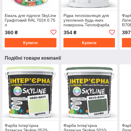
Емаль для підлоги SkyLine
Рідка теплоізоляція для
Фарб
Графітовий RAL 7024 0.75
утеплення будь-яких
Лате
л
поверхонь Теплофарба
R70B
Керамічна БІЛА 1л
360
354
397
₴
₴
Купити
Купити
Подібні товари компанії
Фарба Інтер'єрна
Фарба Інтер'єрна
Фарб
Латексна Skyline 0520-
Латексна Skyline 5010-
Лате