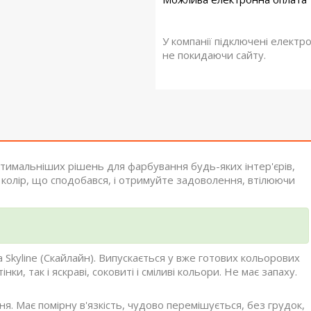
У компанії підключені електр
не покидаючи сайту.
тимальніших рішень для фарбування будь-яких інтер'єрів,
 колір, що сподобався, і отримуйте задоволення, втілюючи
 Skyline (Скайлайн). Випускається у вже готових кольорових
нки, так і яскраві, соковиті і сміливі кольори. Не має запаху.
. Має помірну в'язкість, чудово перемішується, без грудок,