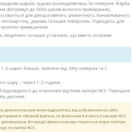
днорідним шаром, чудово розподіляючись по поверхні. Фарба
ння (Витримує до 5000 циклів вологого прибирання).
стосовується для декоративного, ремонтного, поновлюваного
 гіпсокартону, дерева та інших поверхонь. Підходить для
у вологих приміщеннях.
х, медичних та інших установах, що мають особливі
2 шари і більше, залежно від типу поверхні та її
ого шару – через 1-2 години.
 відповідності до еталонних відтінків палітри NCS. Передача
ипу дисплея.
нок деяких кольорів може відрізнятись від зображення на сайті.
д порівняти обраний відтінок по фізичному Каталогу Кольорів NCS,
для викраски. Всі представлені кольори тонуються згідно палітри
ру по палітрі NCS.