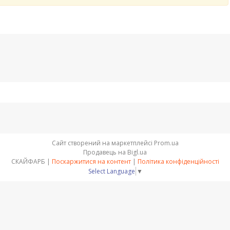
Сайт створений на маркетплейсі
Prom.ua
Продавець на Bigl.ua
СКАЙФАРБ |
Поскаржитися на контент
|
Політика конфіденційності
Select Language
▼