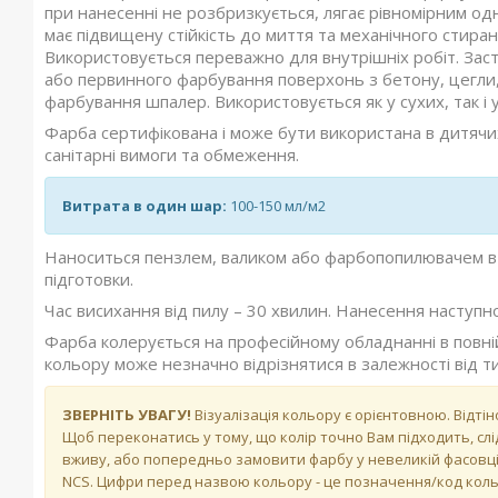
при нанесенні не розбризкується, лягає рівномірним о
має підвищену стійкість до миття та механічного стира
Використовується переважно для внутрішніх робіт. За
або первинного фарбування поверхонь з бетону, цегли,
фарбування шпалер. Використовується як у сухих, так і 
Фарба сертифікована і може бути використана в дитячи
санітарні вимоги та обмеження.
Витрата в один шар:
100-150 мл/м2
Наноситься пензлем, валиком або фарбопопилювачем в 1-
підготовки.
Час висихання від пилу – 30 хвилин. Нанесення наступн
Фарба колерується на професійному обладнанні в повній
кольору може незначно відрізнятися в залежності від т
ЗВЕРНІТЬ УВАГУ!
Візуалізація кольору є орієнтовною. Відті
Щоб переконатись у тому, що колір точно Вам підходить, слі
вживу, або попередньо замовити фарбу у невеликій фасовці 
NCS. Цифри перед назвою кольору - це позначення/код кольо