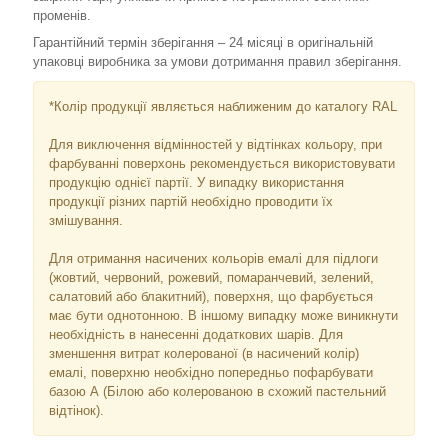
променів.
Гарантійний термін зберігання – 24 місяці в оригінальній
упаковці виробника за умови дотримання правил зберігання.
*Колір продукції являється наближеним до каталогу RAL
Для виключення відмінностей у відтінках кольору, при
фарбуванні поверхонь рекомендується використовувати
продукцію однієї партії. У випадку використання
продукції різних партій необхідно проводити їх
змішування.
Для отримання насичених кольорів емалі для підлоги
(жовтий, червоний, рожевий, помаранчевий, зелений,
салатовий або блакитний), поверхня, що фарбується
має бути однотонною. В іншому випадку може виникнути
необхідність в нанесенні додаткових шарів. Для
зменшення витрат колерованої (в насичений колір)
емалі, поверхню необхідно попередньо пофарбувати
базою А (Білою або колерованою в схожий пастельний
відтінок).