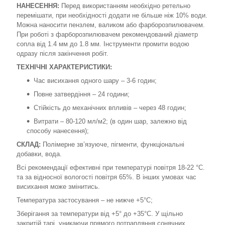
НАНЕСЕННЯ:
Перед використанням необхідно ретельно
перемішати, при необхідності додати не більше ніж 10% води.
Можна наносити пензлем, валиком або фарборозпилювачем.
При роботі з фарборозпилювачем рекомендований діаметр
сопла від 1.4 мм до 1.8 мм. Інструменти промити водою
одразу після закінчення робіт.
ТЕХНІЧНІ ХАРАКТЕРИСТИКИ:
Час висихання одного шару – 3-6 годин;
Повне затвердіння – 24 години;
Стійкість до механічних впливів – через 48 годин;
Витрати – 80-120 мл/м2; (в один шар, залежно від
способу нанесення);
СКЛАД:
Полімерне зв’язуюче, пігменти, функціональні
добавки, вода.
Всі рекомендації ефективні при температурі повітря 18-22 °С.
та за відносної вологості повітря 65%. В інших умовах час
висихання може змінитись.
Температура застосування – не нижче +5°С;
Зберігання за температури від +5° до +35°С. У щільно
закритій тарі, уникаючи прямого потрапляння сонячних