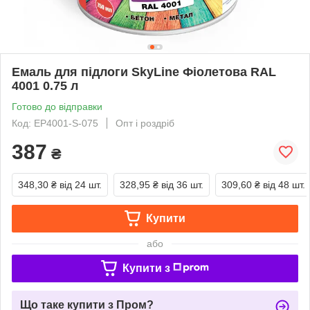
Емаль для підлоги SkyLine Фіолетова RAL
4001 0.75 л
Готово до відправки
Код: EP4001-S-075
Опт і роздріб
387
₴
348,30 ₴
від 24 шт.
328,95 ₴
від 36 шт.
309,60 ₴
від 48 шт.
Купити
або
Купити з
Що таке купити з Пром?