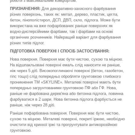
роботи з максимальним комфортом.
ПРИЗНАЧЕННЯ:
Для декоративно-захисного фарбування
різних поверхонь, таких як: метал, дерево, пластик, цегла,
бетон, пінополістирол, ДСП, ДВП, скло, підлога. Може бути
використана на вже пофарбованих раніше поверхнях як
водно-дисперсійними фарбами, так і фарбами на основі
органічних розчинників. Найкращий варіант для фарбування
різних типів підлог.
ПІДГОТОВКА ПОВЕРХНІ І СПОСІБ ЗАСТОСУВАННЯ:
Нова поверхня. Поверхня має бути чистою, сухою та міцною.
На відшпакльовані поверхні емаль слід наносити не раніше,
ніж через 5 діб. Високопоглинаючі поверхні (бетон, газобетон,
гіпс тощо) слід попередньо обробляти грунтовкою глибокого
проникнення TM «SKYLINE». Металеві поверхні мають бути
попередньо загрунтованими грунтовкою ПФ або ГФ. Нова,
раніше не фарбована дерев'яна або бетонна підлога, повинна
фарбуватися в 2 шари. Нова бетонна підлога фарбується не
раніше, ніж через 28 діб.
Раніше пофарбована поверхня. Поверхня має бути чистою,
сухою та міцною. Металеві поверхні, покриті іржею, необхідно
очистити від крихкої іржі та прогрунтувати антикорозійною
грунтовкою.