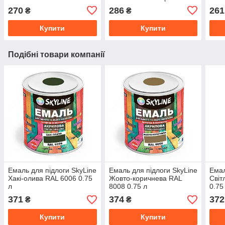
мл
270
286
261
₴
₴
Купити
Купити
Подібні товари компанії
Емаль для підлоги SkyLine
Емаль для підлоги SkyLine
Емал
Хакі-олива RAL 6006 0.75
Жовто-коричнева RAL
Світ
л
8008 0.75 л
0.75
371
374
372
₴
₴
Купити
Купити