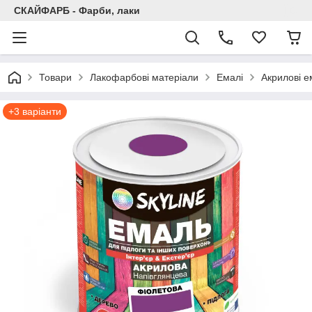
СКАЙФАРБ - Фарби, лаки
Товари
Лакофарбові матеріали
Емалі
Акрилові е
+3 варіанти