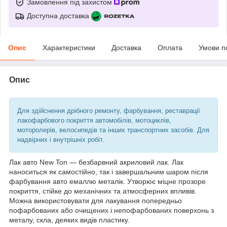
Замовлення під захистом
Доступна доставка
Опис
Характеристики
Доставка
Оплата
Умови п
Опис
Для здійснення дрібного ремонту, фарбування, реставрації
лакофарбового покриття автомобілів, мотоциклів,
моторолерів, велосипедів та інших транспортних засобів. Для
надвірних і внутрішніх робіт.
Лак авто New Ton — безбарвний акриловий лак. Лак
наноситься як самостійно, так і завершальним шаром після
фарбування авто емаллю металік. Утворює міцне прозоре
покриття, стійке до механічних та атмосферних впливів.
Можна використовувати для лакування попередньо
пофарбованих або очищених і непофарбованих поверхонь з
металу, скла, деяких видів пластику.