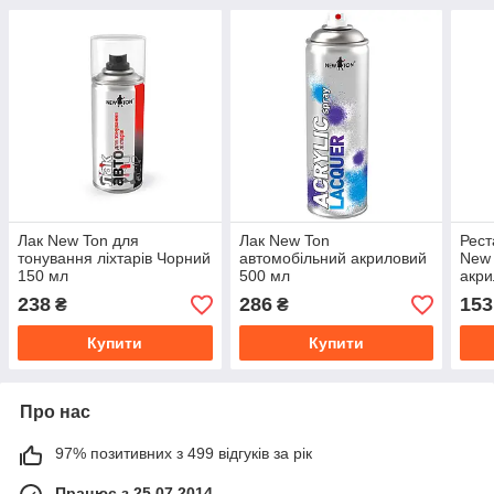
Лак New Ton для
Лак New Ton
Рест
тонування ліхтарів Чорний
автомобільний акриловий
New 
150 мл
500 мл
акри
238
286
153
₴
₴
Купити
Купити
Про нас
97% позитивних з 499 відгуків за рік
Працює з 25.07.2014