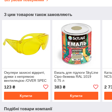
Всі умови повернення
З цим товаром також замовляють
Окуляри захисні відкриті,
Емаль для підлоги SkyLine
Ката
дужки з непрямою
Сіро-бежева RAL 1019
NCS
вентиляцією /OVER SPEC
0.75 л
2521
123
383
2 7
₴
₴
Купити
Купити
Подібні товари компанії