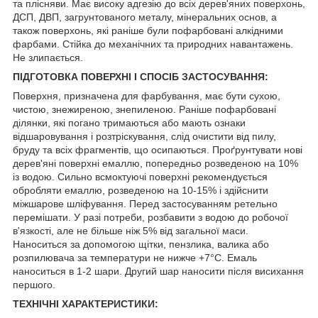
та плісняви. Має високу адгезію до всіх дерев'яних поверхонь,
ДСП, ДВП, загрунтованого металу, мінеральних основ, а
також поверхонь, які раніше були пофарбовані алкідними
фарбами. Стійка до механічних та природних навантажень.
Не злипається.
ПІДГОТОВКА ПОВЕРХНІ І СПОСІБ ЗАСТОСУВАННЯ:
Поверхня, призначена для фарбування, має бути сухою,
чистою, знежиреною, знепиленою. Раніше пофарбовані
ділянки, які погано тримаються або мають ознаки
відшаровування і розтріскування, слід очистити від пилу,
бруду та всіх фрагментів, що осипаються. Проґрунтувати нові
дерев'яні поверхні емаллю, попередньо розведеною на 10%
із водою. Сильно всмоктуючі поверхні рекомендується
обробляти емаллю, розведеною на 10-15% і здійснити
міжшарове шліфування. Перед застосуванням ретельно
перемішати. У разі потреби, розбавити з водою до робочої
в'язкості, але не більше ніж 5% від загальної маси.
Наноситься за допомогою щітки, пензлика, валика або
розпилювача за температури не нижче +7°С. Емаль
наноситься в 1-2 шари. Другий шар наносити після висихання
першого.
ТЕХНІЧНІ ХАРАКТЕРИСТИКИ: