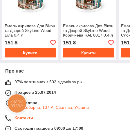
Емаль акрилова Для Вікон
Емаль акрилова Для Вікон
Емал
та Дверей SkyLine Wood
та Дверей SkyLine Wood
та Д
Біла 0.4 л
Коричнева RAL 8017 0.4 л
Слон
0.4 
151
151
151
₴
₴
Купити
Купити
Про нас
97% позитивних з 502 відгуків за рік
Працює з 25.07.2014
м. Свалява
КНОПКА
ЗВ'ЯЗКУ
вул. Соборна, 137-А, Свалява, Україна
Контакти
Сьогодні працює з 09:00 до 17:00