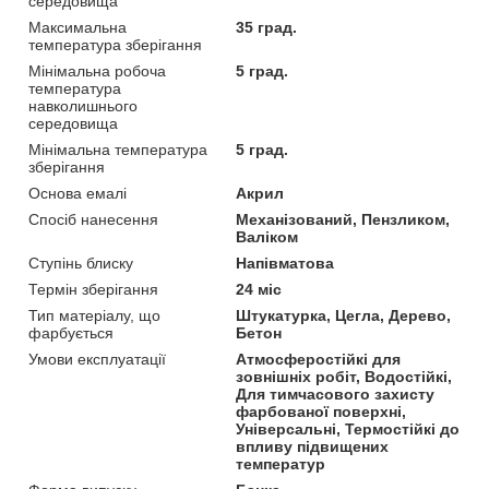
середовища
Максимальна
35 град.
температура зберігання
Мінімальна робоча
5 град.
температура
навколишнього
середовища
Мінімальна температура
5 град.
зберігання
Основа емалі
Акрил
Спосіб нанесення
Механізований, Пензликом,
Валіком
Ступінь блиску
Напівматова
Термін зберігання
24 міс
Тип матеріалу, що
Штукатурка, Цегла, Дерево,
фарбується
Бетон
Умови експлуатації
Атмосферостійкі для
зовнішніх робіт, Водостійкі,
Для тимчасового захисту
фарбованої поверхні,
Універсальні, Термостійкі до
впливу підвищених
температур