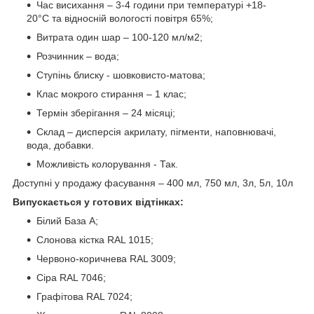
Час висихання – 3-4 години при температурі +18-
20°С та відносній вологості повітря 65%;
Витрата один шар – 100-120 мл/м2;
Розчинник – вода;
Ступінь блиску - шовковисто-матова;
Клас мокрого стирання – 1 клас;
Термін зберігання – 24 місяці;
Склад – дисперсія акрилату, пігменти, наповнювачі,
вода, добавки.
Можливість колорування - Так.
Доступні у продажу фасування – 400 мл, 750 мл, 3л, 5л, 10л
Випускається у готових відтінках:
Білий База А;
Слонова кістка RAL 1015;
Червоно-коричнева RAL 3009;
Сіра RAL 7046;
Графітова RAL 7024;