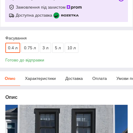
Замовлення під захистом
Доступна доставка
Фасування
0.4 л
0.75 л
3 л
5 л
10 л
Готово до відправки
Опис
Характеристики
Доставка
Оплата
Умови п
Опис