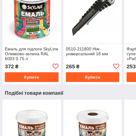
Емаль для підлоги SkyLine
0510-211800 Ніж
Фарб
Оливково-зелена RAL
універсальний 18 мм
супе
6003 0.75 л
«Раб
Бірю
372
265
253
₴
₴
Купити
Купити
Подібні товари компанії