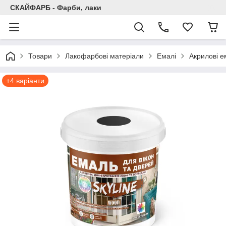
СКАЙФАРБ - Фарби, лаки
Товари
Лакофарбові матеріали
Емалі
Акрилові е
+4 варіанти