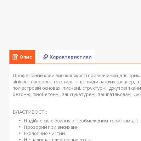
Опис
Характеристики
Професійний клей високої якості призначений для прикл
вінілові, паперові, текстильні, всі види важких шпалер,
поліестровій основах, тиснені, структурні, джутові ткан
бетонні, пінобетонні, заштукатурені, зашпатльовані. , 
ВЛАСТИВОСТІ:
Надійне склеювання з необмеженим терміном дії;
Прозорий при висиханні;
Екологічно чистий;
Не залишає плям на поверхні;