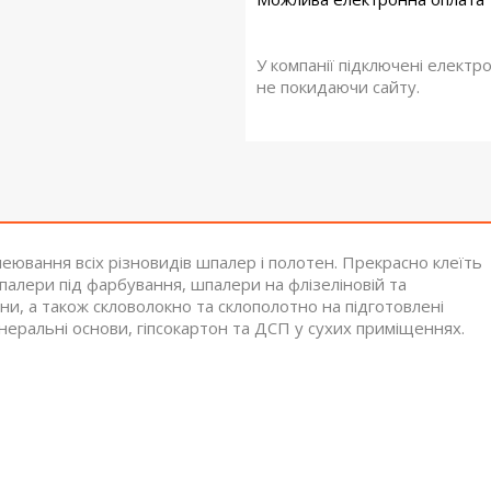
У компанії підключені електр
не покидаючи сайту.
еювання всіх різновидів шпалер і полотен. Прекрасно клеїть
 шпалери під фарбування, шпалери на флізеліновій та
ини, а також скловолокно та склополотно на підготовлені
мінеральні основи, гіпсокартон та ДСП у сухих приміщеннях.