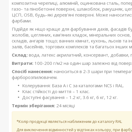
композитна черепиці, алюміній, оцинкована сталь, поп
газо- та пінобетонні поверхні, шлакоблок, ракушняк, ц
ЦСП, OSB, будь-які дерев'яні поверхні. Може наноситис
фарбами.
Підійде як ніщо краще для фарбування дахів, фасадів бу
жолобів, цегляних, кам'яних кладок, мінеральних основ
складів, ангарів тощо; ванних кімнат, кухонь, льохів т
залів, басейнів, торгових комплексів та багатьох інших 
Склад:
вода, латекс акрилатний, консервант, добавки, п
Витрати:
100-200 г/м2 на один шар залежно від поверхні
Спосіб нанесення:
наноситься в 2-3 шари при темпера
фарборозпилювачем.
Колерування: База А і С за каталогами NCS і RAL.
Клас стійкості до миття – 1 клас.
Доступні фасування – 1.2 кг, 3.6 кг, 6 кг, 12 кг.
Термін зберігання:
24 місяці
*Колір продукції являється наближеним до каталогу RAL
Для виключення відмінностей у відтінках кольору, при фа