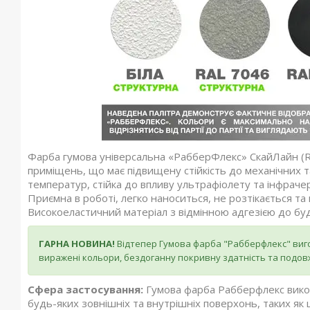
Фарба гумова універсальна «РабберФлекс» СкайЛайн (Rub
приміщень, що має підвищену стійкість до механічних 
температур, стійка до впливу ультрафіолету та інфраче
Приємна в роботі, легко наноситься, не розтікається т
Високоеластичний матеріал з відмінною адгезією до бу
ГАРНА НОВИНА!
Відтепер Гумова фарба "Рабберфлекс" виг
виражені кольори, бездоганну покривну здатність та подовж
Сфера застосування:
Гумова фарба Рабберфлекс вико
будь-яких зовнішніх та внутрішніх поверхонь, таких як