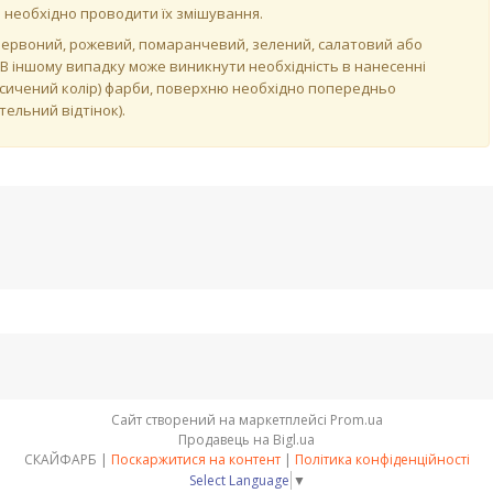
ій необхідно проводити їх змішування.
червоний, рожевий, помаранчевий, зелений, салатовий або
 В іншому випадку може виникнути необхідність в нанесенні
асичений колір) фарби, поверхню необхідно попередньо
ельний відтінок).
Сайт створений на маркетплейсі
Prom.ua
Продавець на Bigl.ua
СКАЙФАРБ |
Поскаржитися на контент
|
Політика конфіденційності
Select Language
▼