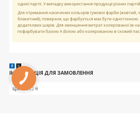
однієї партії. У випадку використання продукції різних парт
Для отримання насичених кольорів гумової фарби (жовтий, 
блакитний), поверхня, що фарбується має бути однотонною.
додаткових шарів. Для зменшення витрат колерованої (в н
пофарбувати базою А (Білою або колерованою в схожий паст
ІНФОРМАЦІЯ ДЛЯ ЗАМОВЛЕННЯ
Ціна:
282 ₴