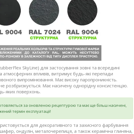
berFlex SkyLine) для застосування зовні та всередині
та атмосферних впливів, витримує будь-які перепади
рвоного випромінювання. Має високу паропроникність.
а не розбризкується. Має насичену однорідну консистенцію.
дь-яких поверхонь.
отовляється за оновленою рецептурою та має ще більш насичені,
ений термін експлуатації!
ристовується для декоративного та захисного фарбування
 шифер, ондулін, металочерепиця, а також керамічна глиняна,