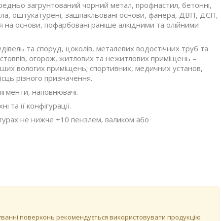
ередньо загрунтований чорний метал, профнастил, бетонні,
егла, оштукатурені, зашпакльовані основи, фанера, ДВП, ДСП,
я на основи, пофарбовані раніше алкідними та олійними
дівель та споруд, цоколів, металевих водостічних труб та
, стовпів, огорож, житлових та нежитлових приміщень –
а інших вологих приміщень; спортивних, медичних установ,
місць різного призначення.
ігменти, наповнювачі.
 та її конфігурації.
турах не нижче +10 пензлем, валиком або
рбуванні поверхонь рекомендується використовувати продукцію