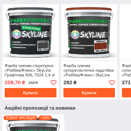
Фарба гумова структурна
Фарба гумова
Фарб
«РабберФлекс» SkyLine
супереластична надстійка
супе
Графітова RAL 7024 1,4 кг
«РабберФлекс» SkyLine
«Раб
Теракот RAL 8004 1,2 кг
Чорн
209,70
282
271
₴
₴
233 ₴
Купити
Купити
Акційні пропозиції та новинки
ТОВАР МІСЯЦЯ!
–10%