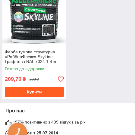
Фарба гумова структурна
«РабберФлекс» SkyLine
Графітова RAL 7024 1,4 кг
Готово до відправки
209,70
₴
233 ₴
Купити
Про нас
97% позитивних з 499 відгуків за рік
Працює з 25.07.2014
КНОПКА
ЗВ'ЯЗКУ