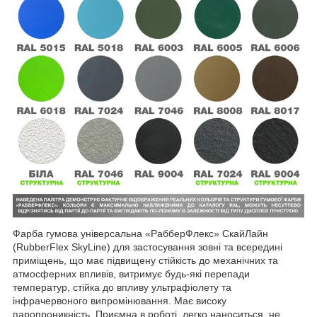
Фарба гумова універсальна «РабберФлекс» СкайЛайн
(RubberFlex SkyLine) для застосування зовні та всередині
приміщень, що має підвищену стійкість до механічних та
атмосферних впливів, витримує будь-які перепади
температур, стійка до впливу ультрафіолету та
інфрачервоного випромінювання. Має високу
паропроникність. Приємна в роботі, легко наноситься, не