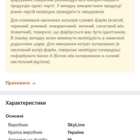
продукцію однієї партії. У випадку використання продукції
різних партій необхідно проводити їх змішування.
Для отримання насичених кольорів гумової фарби (жовтий,
червоний, рожевий, помаранчевий, зелений, салатовий або
блакитний), поверхня, що фарбується має бути однотонною.
В іншому випадку може виникнути необхідність в нанесенні
додаткових шарів. Для зменшення витрат колерованої (в
насичений колір) фарби, поверхню необхідно попередньо
пофарбувати базою А (Білою або колерованою в схожий
пастельний відтінок).
Приховати
Характеристики
Основні
Виробник
SkyLine
Країна виробник
Україна
Аерозольна фарба
Ні