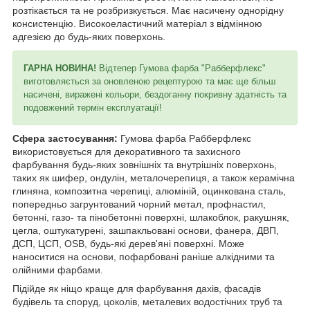
розтікається та не розбризкується. Має насичену однорідну
консистенцію. Високоеластичний матеріал з відмінною
адгезією до будь-яких поверхонь.
ГАРНА НОВИНА!
Відтепер Гумова фарба "Рабберфлекс"
виготовляється за оновленою рецептурою та має ще більш
насичені, виражені кольори, бездоганну покривну здатність та
подовжений термін експлуатації!
Сфера застосування:
Гумова фарба Рабберфлекс
використовується для декоративного та захисного
фарбування будь-яких зовнішніх та внутрішніх поверхонь,
таких як шифер, ондулін, металочерепиця, а також керамічна
глиняна, композитна черепиці, алюміній, оцинкована сталь,
попередньо загрунтований чорний метал, профнастил,
бетонні, газо- та пінобетонні поверхні, шлакоблок, ракушняк,
цегла, оштукатурені, зашпакльовані основи, фанера, ДВП,
ДСП, ЦСП, OSB, будь-які дерев'яні поверхні. Може
наноситися на основи, пофарбовані раніше алкідними та
олійними фарбами.
Підійде як ніщо краще для фарбування дахів, фасадів
будівель та споруд, цоколів, металевих водостічних труб та