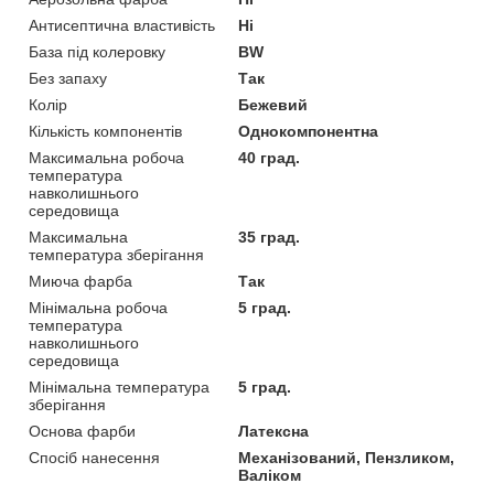
Антисептична властивість
Ні
База під колеровку
BW
Без запаху
Так
Колір
Бежевий
Кількість компонентів
Однокомпонентна
Максимальна робоча
40 град.
температура
навколишнього
середовища
Максимальна
35 град.
температура зберігання
Миюча фарба
Так
Мінімальна робоча
5 град.
температура
навколишнього
середовища
Мінімальна температура
5 град.
зберігання
Основа фарби
Латексна
Спосіб нанесення
Механізований, Пензликом,
Валіком