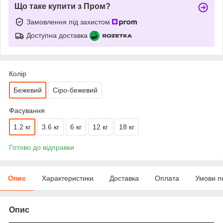
Що таке купити з Пром?
Замовлення під захистом
Доступна доставка
Колір
Бежевий
Сіро-бежевий
Фасування
1.2 кг
3.6 кг
6 кг
12 кг
18 кг
Готово до відправки
Опис
Характеристики
Доставка
Оплата
Умови п
Опис