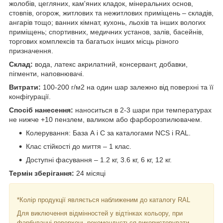
жолобів, цегляних, кам'яних кладок, мінеральних основ,
стовпів, огорож, житлових та нежитлових приміщень – складів,
ангарів тощо; ванних кімнат, кухонь, льохів та інших вологих
приміщень; спортивних, медичних установ, залів, басейнів,
торгових комплексів та багатьох інших місць різного
призначення.
Склад:
вода, латекс акрилатний, консервант, добавки,
пігменти, наповнювачі.
Витрати:
100-200 г/м2 на один шар залежно від поверхні та її
конфігурації.
Спосіб нанесення:
наноситься в 2-3 шари при температурах
не нижче +10 пензлем, валиком або фарборозпилювачем.
Колерування: База А і С за каталогами NCS і RAL.
Клас стійкості до миття – 1 клас.
Доступні фасування – 1.2 кг, 3.6 кг, 6 кг, 12 кг.
Термін зберігання:
24 місяці
*Колір продукції являється наближеним до каталогу RAL
Для виключення відмінностей у відтінках кольору, при
фарбуванні поверхонь рекомендується використовувати