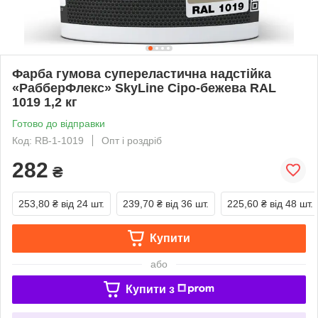
Фарба гумова супереластична надстійка
«РабберФлекс» SkyLine Сіро-бежева RAL
1019 1,2 кг
Готово до відправки
Код: RB-1-1019
Опт і роздріб
282
₴
253,80 ₴
від 24 шт.
239,70 ₴
від 36 шт.
225,60 ₴
від 48 шт.
Купити
або
Купити з