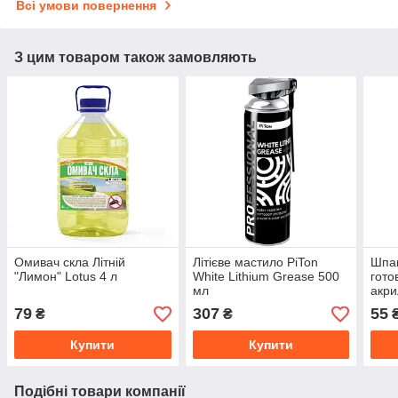
Всі умови повернення
З цим товаром також замовляють
Омивач скла Літній
Літієве мастило PiTon
Шпак
"Лимон" Lotus 4 л
White Lithium Grease 500
гото
мл
акри
Бук 
79
307
55
₴
₴
Купити
Купити
Подібні товари компанії