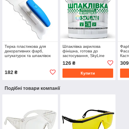
Терка пластикова для
Шпаклівка акрилова
Фарб
декоративних фарб,
фінішна, готова до
Фаса
штукатурок та шпаклівок
застосування, SkyLine
Каст
100 x 240 мм 008 SAHARA
Білосніжна 1.5 кг
126
309
₴
(Сахара)
182
₴
Купити
Подібні товари компанії