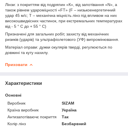
Лінзи: з покриттям від подряпин «К», від запотівання «N», а
також рівнем удароміцності «FT» (F – низькоенергетичний
удар 45 м/с; T – механічна міцність лінз під впливом на них
високошвидкісних частинок, при екстремальних температурах
від - 5 ° C до + 55 ° C)
Призначені для загальних робіт, захисту від механічних
ризиків (ударів) та ультрафіолетового (УФ) випромінювання.
Матеріал оправи: дужки окулярів тверді, регулюються по
довжині та куту нахилу.
Приховати
Характеристики
Основні
Виробник
SIZAM
Країна виробник
Україна
Антизапотіваючє покриття
Так
Колір лінз
Безбарвний