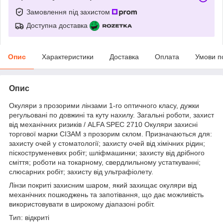
Замовлення під захистом
Доступна доставка
Опис
Характеристики
Доставка
Оплата
Умови п
Опис
Окуляри з прозорими лінзами 1-го оптичного класу, дужки
регульовані по довжині та куту нахилу. Загальні роботи, захист
від механічних ризиків / ALFA SPEC 2710 Окуляри захисні
торгової марки СІЗАМ з прозорим склом. Призначаються для:
захисту очей у стоматології; захисту очей від хімічних рідин;
піскоструменевих робіт; шліфмашинки; захисту від дрібного
сміття; роботи на токарному, свердлильному устаткуванні;
слюсарних робіт; захисту від ультрафіолету.
Лінзи покриті захисним шаром, який захищає окуляри від
механічних пошкоджень та запотівання, що дає можливість
використовувати в широкому діапазоні робіт.
Тип: відкриті