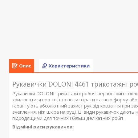
Опис
Характеристики
Рукавички DOLONI 4461 трикотажні роб
Рукавички DOLONI трикотажні робочі червоні виготовля
хвилюватися про те, що вони втратить свою форму або 
гарантують абсолютний захист рук від ковзання при захо
зчеплення, ніж шкіра на руці. Ці види рукавичок дають 
підходящими для точних і більш делікатних робіт.
Відмінні риси рукавичок: