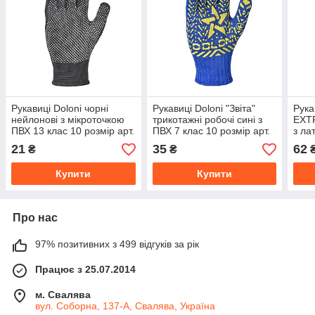
Рукавиці Doloni чорні
Рукавиці Doloni "Звіта"
Рука
нейлонові з мікроточкою
трикотажні робочі сині з
EXT
ПВХ 13 клас 10 розмір арт.
ПВХ 7 клас 10 розмір арт.
з ла
4410
587
розм
21
35
62
₴
₴
Купити
Купити
Про нас
97% позитивних з 499 відгуків за рік
Працює з 25.07.2014
м. Свалява
вул. Соборна, 137-А, Свалява, Україна