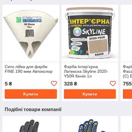
Сито лійка для фарби
Фарба Інтер'єрна
Фарб
FINE 190 мкм Автоколор
Латексна Skyline 2020-
Фаса
Y50R Кенія 1л
(C) 
5
328
755
₴
₴
Купити
Купити
Подібні товари компанії