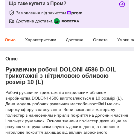
Що таке купити з Пром?
Замовлення під захистом
Доступна доставка
Опис
Характеристики
Доставка
Оплата
Умови п
Опис
Рукавички робочі DOLONI 4586 D-OIL
трикотажні з нітриловою обливою
розмір 10 (L)
Робочі рукавички трикотажні з нитриловим обливом
виробництва DOLONI 4586 виготовляються в 10 розмірі (L).
Дана модель робочих рукавичок маслобензостійкі і мають
широку сферу застосування. Вони виконані з матеріалу
поліестер з нанесенням нітрилів покриття на долонній частині
і пальцях рукавичок. Основа тканини поліестер дуже міцна за
рахунок чого рукавички служать досить довго, а нанесене
нітрилове покриття захищає від впливу агресивного