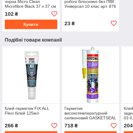
чорна Micro Clean
робочі білосніжні без ПВХ
Microfibre Black 37 x 37 см
Універсал 10 клас арт. 876
Zollex 17501
102
₴
23
₴
Купити
Подібні товари компанії
Клей-герметик FIX ALL
Герметик
Клей
Flexi білий 125мл
високотемпературний
задн
силіконовий GASKETSEAL
03 0
Soudal /t<285/ 280 мл
266
718
204
₴
₴