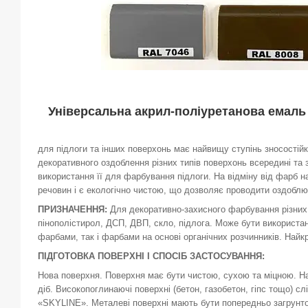
Універсальна акрил-поліуретанова емаль 
для підлоги та інших поверхонь має найвищу ступінь зносостійк
декоративного оздоблення різних типів поверхонь всередині та 
використання її для фарбування підлоги. На відміну від фарб на
речовин і є екологічно чистою, що дозволяє проводити оздобл
ПРИЗНАЧЕННЯ:
Для декоративно-захисного фарбування різних п
пінополістирол, ДСП, ДВП, скло, підлога. Може бути використ
фарбами, так і фарбами на основі органічних розчинників. Найк
ПІДГОТОВКА ПОВЕРХНІ І СПОСІБ ЗАСТОСУВАННЯ:
Нова поверхня. Поверхня має бути чистою, сухою та міцною. На
діб. Високопоглинаючі поверхні (бетон, газобетон, гіпс тощо) 
«SKYLINE». Металеві поверхні мають бути попередньо загрунт