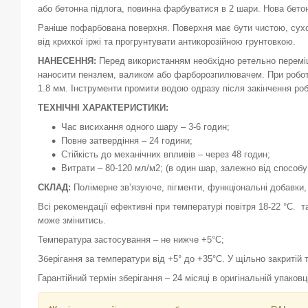
або бетонна підлога, повинна фарбуватися в 2 шари. Нова бетон
Раніше пофарбована поверхня. Поверхня має бути чистою, сухою
від крихкої іржі та прогрунтувати антикорозійною грунтовкою.
НАНЕСЕННЯ:
Перед використанням необхідно ретельно переміш
наносити пензлем, валиком або фарборозпилювачем. При робот
1.8 мм. Інструменти промити водою одразу після закінчення роб
ТЕХНІЧНІ ХАРАКТЕРИСТИКИ:
Час висихання одного шару – 3-6 годин;
Повне затвердіння – 24 години;
Стійкість до механічних впливів – через 48 годин;
Витрати – 80-120 мл/м2; (в один шар, залежно від способу
СКЛАД:
Полімерне зв’язуюче, пігменти, функціональні добавки,
Всі рекомендації ефективні при температурі повітря 18-22 °С. т
може змінитись.
Температура застосування – не нижче +5°С;
Зберігання за температури від +5° до +35°С. У щільно закритій
Гарантійний термін зберігання – 24 місяці в оригінальній упако