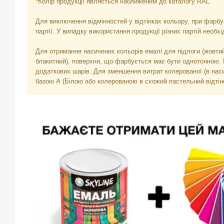
*Колір продукції являється наближеним до каталогу RAL
Для виключення відмінностей у відтінках кольору, при фарб
партії. У випадку використання продукції різних партій необх
Для отримання насичених кольорів емалі для підлоги (жовти
блакитний), поверхня, що фарбується має бути однотонною. 
додаткових шарів. Для зменшення витрат колерованої (в нас
базою А (Білою або колерованою в схожий пастельний відтін