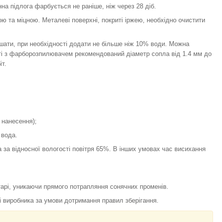
на підлога фарбується не раніше, ніж через 28 діб.
 та міцною. Металеві поверхні, покриті іржею, необхідно очистити
ати, при необхідності додати не більше ніж 10% води. Можна
і з фарборозпилювачем рекомендований діаметр сопла від 1.4 мм до
іт.
 нанесення);
 вода.
а за відносної вологості повітря 65%. В інших умовах час висихання
 тарі, уникаючи прямого потрапляння сонячних променів.
вці виробника за умови дотримання правил зберігання.