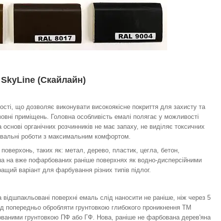
SkyLine (Скайлайн)
ості, що дозволяє виконувати високоякісне покриття для захисту та
зовні приміщень. Головна особливість емалі полягає у можливості
 основі органічних розчинників не має запаху, не виділяє токсичних
ювальні роботи з максимальним комфортом.
оверхонь, таких як: метал, дерево, пластик, цегла, бетон,
ана на вже пофарбованих раніше поверхнях як водно-дисперсійними
ращий варіант для фарбування різних типів підлог.
 відшпакльовані поверхні емаль слід наносити не раніше, ніж через 5
слід попередньо обробляти грунтовкою глибокого проникнення TM
ованими грунтовкою ПФ або ГФ. Нова, раніше не фарбована дерев'яна