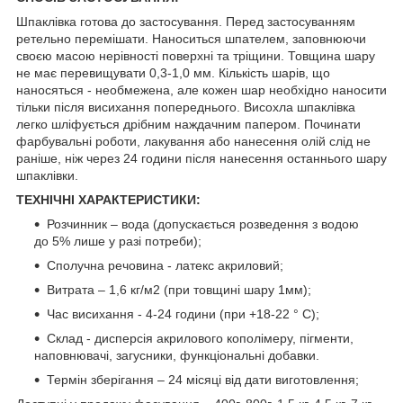
Шпаклівка готова до застосування. Перед застосуванням
ретельно перемішати. Наноситься шпателем, заповнюючи
своєю масою нерівності поверхні та тріщини. Товщина шару
не має перевищувати 0,3-1,0 мм. Кількість шарів, що
наносяться - необмежена, але кожен шар необхідно наносити
тільки після висихання попереднього. Висохла шпаклівка
легко шліфується дрібним наждачним папером. Починати
фарбувальні роботи, лакування або нанесення олій слід не
раніше, ніж через 24 години після нанесення останнього шару
шпаклівки.
ТЕХНІЧНІ ХАРАКТЕРИСТИКИ:
Розчинник – вода (допускається розведення з водою
до 5% лише у разі потреби);
Сполучна речовина - латекс акриловий;
Витрата – 1,6 кг/м2 (при товщині шару 1мм);
Час висихання - 4-24 години (при +18-22 ° С);
Склад - дисперсія акрилового кополімеру, пігменти,
наповнювачі, загусники, функціональні добавки.
Термін зберігання – 24 місяці від дати виготовлення;