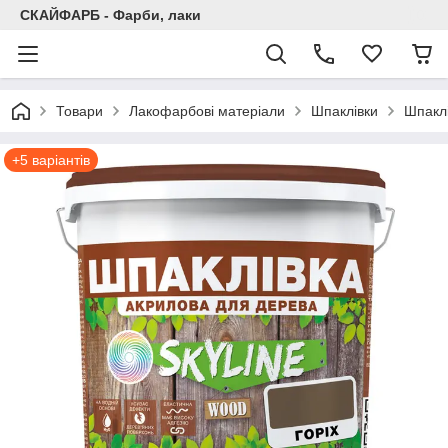
СКАЙФАРБ - Фарби, лаки
Товари
Лакофарбові матеріали
Шпаклівки
Шпаклі
+5 варіантів