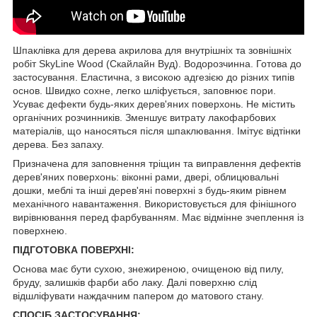
Шпаклівка для дерева акрилова для внутрішніх та зовнішніх
робіт SkyLine Wood (Скайлайн Вуд). Водорозчинна. Готова до
застосування. Еластична, з високою адгезією до різних типів
основ. Швидко сохне, легко шліфується, заповнює пори.
Усуває дефекти будь-яких дерев'яних поверхонь. Не містить
органічних розчинників. Зменшує витрату лакофарбових
матеріалів, що наносяться після шпаклювання. Імітує відтінки
дерева. Без запаху.
Призначена для заповнення тріщин та виправлення дефектів
дерев'яних поверхонь: віконні рами, двері, облицювальні
дошки, меблі та інші дерев'яні поверхні з будь-яким рівнем
механічного навантаження. Використовується для фінішного
вирівнювання перед фарбуванням. Має відмінне зчеплення із
поверхнею.
ПІДГОТОВКА ПОВЕРХНІ:
Основа має бути сухою, знежиреною, очищеною від пилу,
бруду, залишків фарби або лаку. Далі поверхню слід
відшліфувати наждачним папером до матового стану.
СПОСІБ ЗАСТОСУВАННЯ: