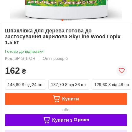
Шпаклівка для Дерева готова до
застосування акрилова SkyLine Wood Горіх
1.5 кг
Готово до відправки
Код: SP-S-1-OR
Опт і роздріб
162
₴
145,80 ₴
від 24 шт.
137,70 ₴
від 36 шт.
129,60 ₴
від 48 шт.
Купити
або
Купити з