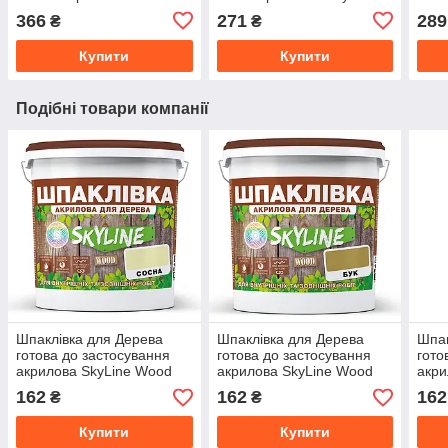
Чорний RAL 9004 1,2 кг
Слон
366
271
289
₴
₴
1,2 к
Купити
Купити
Подібні товари компанії
Шпаклівка для Дерева
Шпаклівка для Дерева
Шпак
готова до застосування
готова до застосування
гото
акрилова SkyLine Wood
акрилова SkyLine Wood
акри
Сосна 1.5 кг
Бук 1.5 кг
Ясен
162
162
162
₴
₴
Купити
Купити