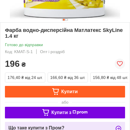
Фарба водно-дисперсійна Матлатекс SkyLine
1.4 кг
Готово до відправки
Код: KMAT-S-1
Опт і роздріб
196
₴
176,40 ₴
від 24 шт.
166,60 ₴
від 36 шт.
156,80 ₴
від 48 шт.
Купити
або
Купити з
Що таке купити з Пром?