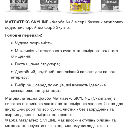
МАТЛАТЕКС SKYLINE
- Фарба № 3 в серії базових акрилових
водно-дисперсійних фарб Skyline.
Головні переваги:
Чудова покривність;
Можливість інтенсивного сухого та помірного вологого
очищення;
Густа щільна структура;
Достойний, надійний, довговічний варіант для вашого
інтер'єру;
Вибір № 1 серед покупців, які шукають ідеальне
співвідношення ціна-якість.
Матова латексна фарба Матлатекс SKYLINE (Скайлайн) з
високою покривною здатністю та помірною зносостійкістю для
внутрішніх робіт по всіх сухих, чистих - без забруднень та
жирних ділянок - міцних поверхнях.
Фарба Матлатекс SKYLINE має високий ступінь білизни та
може застосовуватись як в первинному вигляді, так і в