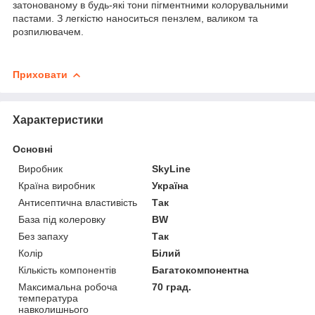
затонованому в будь-які тони пігментними колорувальними
пастами. З легкістю наноситься пензлем, валиком та
розпилювачем.
Приховати
Характеристики
Основні
Виробник
SkyLine
Країна виробник
Україна
Антисептична властивість
Так
База під колеровку
BW
Без запаху
Так
Колір
Білий
Кількість компонентів
Багатокомпонентна
Максимальна робоча
70 град.
температура
навколишнього