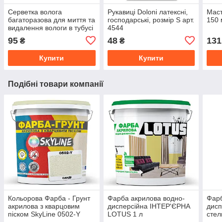
Серветка волога
Рукавиці Doloni латексні,
Маст
багаторазова для миття та
господарські, розмір S арт.
150 
видалення вологи в тубусі
4544
мала 31 x 41 см Zollex
95
48
131
₴
₴
ZTF-009
Купити
Купити
Подібні товари компанії
Кольорова Фарба - Грунт
Фарба акрилова водно-
Фарб
акрилова з кварцовим
дисперсійна ІНТЕР'ЄРНА
дисп
піском SkyLine 0502-Y
LOTUS 1 л
стел