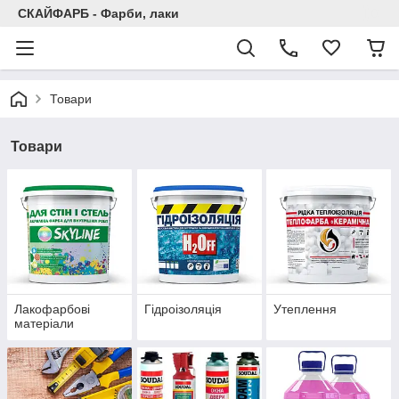
СКАЙФАРБ - Фарби, лаки
Товари
Товари
Лакофарбові
Гідроізоляція
Утеплення
матеріали