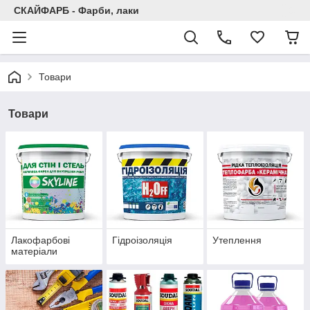
СКАЙФАРБ - Фарби, лаки
Товари
Товари
Лакофарбові
Гідроізоляція
Утеплення
матеріали