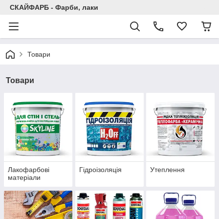
СКАЙФАРБ - Фарби, лаки
Товари
Товари
Лакофарбові
Гідроізоляція
Утеплення
матеріали